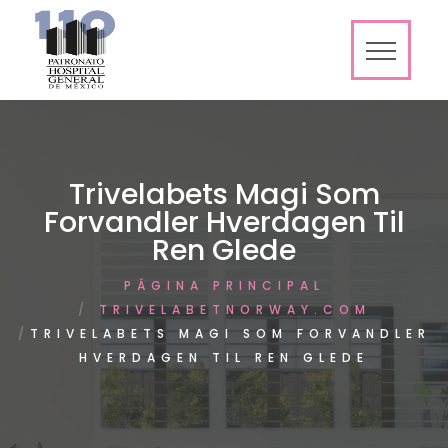
Trivelabets Magi Som
Forvandler Hverdagen Til
Ren Glede
PÁGINA PRINCIPAL
TRIVELABETNORWAY.COM
TRIVELABETS MAGI SOM FORVANDLER
HVERDAGEN TIL REN GLEDE