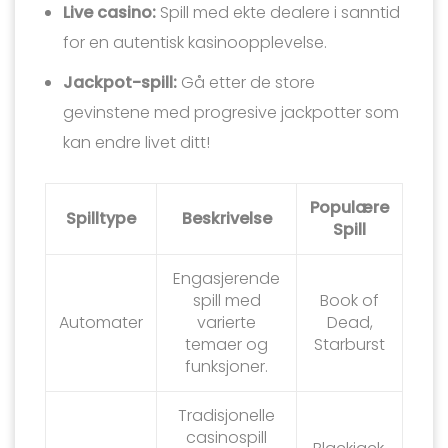
Live casino:
Spill med ekte dealere i sanntid
for en autentisk kasinoopplevelse.
Jackpot-spill:
Gå etter de store
gevinstene med progresive jackpotter som
kan endre livet ditt!
Populære
Spilltype
Beskrivelse
Spill
Engasjerende
spill med
Book of
Automater
varierte
Dead,
temaer og
Starburst
funksjoner.
Tradisjonelle
casinospill