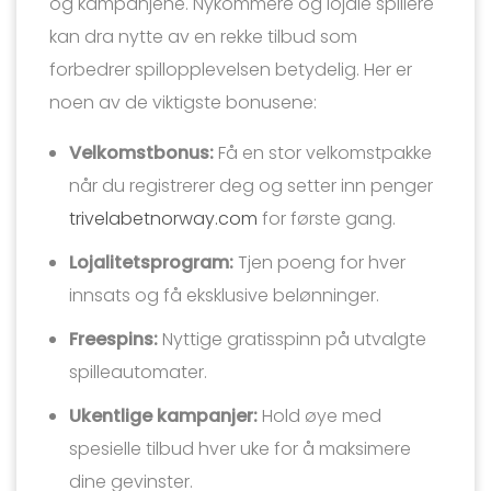
og kampanjene. Nykommere og lojale spillere
kan dra nytte av en rekke tilbud som
forbedrer spillopplevelsen betydelig. Her er
noen av de viktigste bonusene:
Velkomstbonus:
Få en stor velkomstpakke
når du registrerer deg og setter inn penger
trivelabetnorway.com
for første gang.
Lojalitetsprogram:
Tjen poeng for hver
innsats og få eksklusive belønninger.
Freespins:
Nyttige gratisspinn på utvalgte
spilleautomater.
Ukentlige kampanjer:
Hold øye med
spesielle tilbud hver uke for å maksimere
dine gevinster.