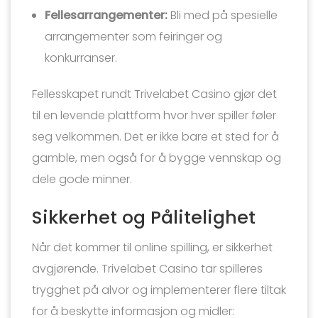
Fellesarrangementer:
Bli med på spesielle
arrangementer som feiringer og
konkurranser.
Fellesskapet rundt Trivelabet Casino gjør det
til en levende plattform hvor hver spiller føler
seg velkommen. Det er ikke bare et sted for å
gamble, men også for å bygge vennskap og
dele gode minner.
Sikkerhet og Pålitelighet
Når det kommer til online spilling, er sikkerhet
avgjørende. Trivelabet Casino tar spilleres
trygghet på alvor og implementerer flere tiltak
for å beskytte informasjon og midler: