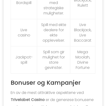
Blackjack,
Bordspill
med
Rulett
strategiske
muligheter.
Spill med ekte
Live
Live
dealere for
Blackjack,
casino
ekte
Live
opplevelser.
Baccarat
Spill som gir
Mega
Jackpot-
mulighet for
Moolah,
spill
store
Divine
gevinster.
Fortune
Bonuser og Kampanjer
En av de mest attraktive aspektene ved
Trivelabet Casino
er de generøse bonusene