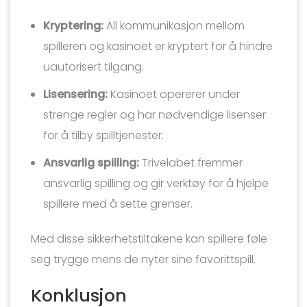
Kryptering:
All kommunikasjon mellom
spilleren og kasinoet er kryptert for å hindre
uautorisert tilgang.
Lisensering:
Kasinoet opererer under
strenge regler og har nødvendige lisenser
for å tilby spilltjenester.
Ansvarlig spilling:
Trivelabet fremmer
ansvarlig spilling og gir verktøy for å hjelpe
spillere med å sette grenser.
Med disse sikkerhetstiltakene kan spillere føle
seg trygge mens de nyter sine favorittspill.
Konklusjon