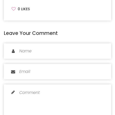
0
LIKES
Leave Your Comment