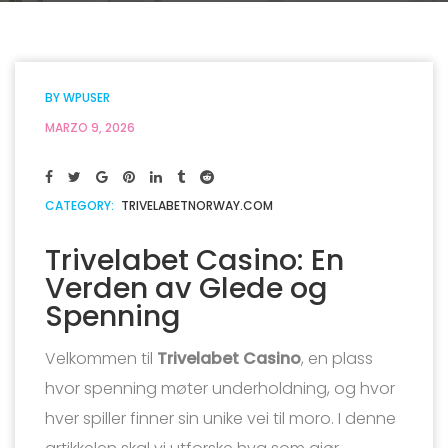
BY
WPUSER
MARZO 9, 2026
CATEGORY:
TRIVELABETNORWAY.COM
Trivelabet Casino: En
Verden av Glede og
Spenning
Velkommen til
Trivelabet Casino
, en plass
hvor spenning møter underholdning, og hvor
hver spiller finner sin unike vei til moro. I denne