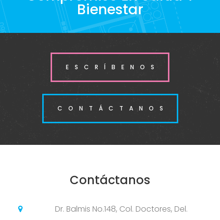
Bienestar
ESCRÍBENOS
CONTÁCTANOS
Contáctanos
Dr. Balmis No.148, Col. Doctores, Del.