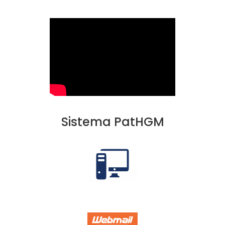
Sistema PatHGM