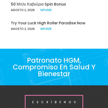
50 Μπλε Καβούρια Spin Bonus
AGOSTO 2, 2026
WPUSER
Try Your Luck High Roller Paradise Now
AGOSTO 2, 2026
WPUSER
Patronato HGM,
Compromiso En Salud Y
Bienestar
ESCRÍBENOS