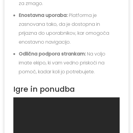
za zmago.
Enostavna uporaba:
Platforma je
zasnovana tako, da je dostopna in
prijazna do uporabnikov, kar omogoča
enostavno navigacijo.
Odlična podpora strankam:
Na voljo
imate ekipo, ki vam vedno priskoči na
pomoč, kadar koli jo potrebujete.
Igre in ponudba