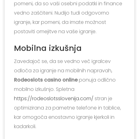
pomeni, da so vaši osebni podatki in finance
vedno zaščiteni. Nudijo tudi odgovorno
igranje, kar pomeni, da imate možnost
postaviti omejitve na vaše igranje.
Mobilna izkušnja
Zavedajoč se, da se vedno več igralcev
odloča za igranje na mobilnih napravah,
Rodeoslots casino online
ponuja odlično
mobilno izkušnjo. Spletna
https://rodeoslotsslovenija.com/
stran je
optimizirana za pametne telefone in tablice,
kar omogoča enostavno igranje kjerkoli in
kadarkoli.