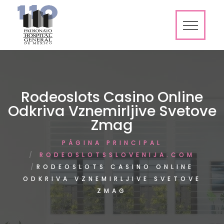
Rodeoslots Casino Online
Odkriva Vznemirljive Svetove
Zmag
PÁGINA PRINCIPAL
RODEOSLOTSSLOVENIJA.COM
RODEOSLOTS CASINO ONLINE
ODKRIVA VZNEMIRLJIVE SVETOVE
ZMAG