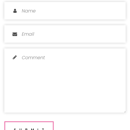
SUBMIT