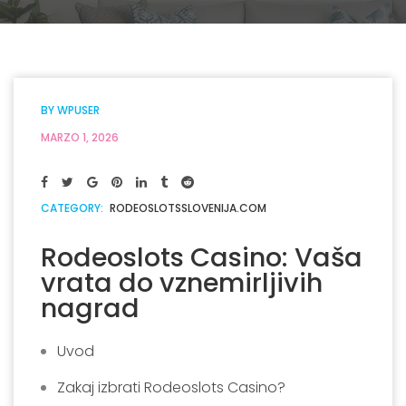
BY
WPUSER
MARZO 1, 2026
CATEGORY:
RODEOSLOTSSLOVENIJA.COM
Rodeoslots Casino: Vaša
vrata do vznemirljivih
nagrad
Uvod
Zakaj izbrati Rodeoslots Casino?