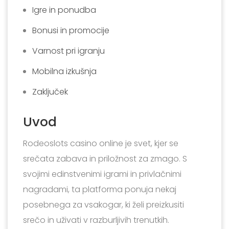
Igre in ponudba
Bonusi in promocije
Varnost pri igranju
Mobilna izkušnja
Zaključek
Uvod
Rodeoslots casino online je svet, kjer se
srečata zabava in priložnost za zmago. S
svojimi edinstvenimi igrami in privlačnimi
nagradami, ta platforma ponuja nekaj
posebnega za vsakogar, ki želi preizkusiti
srečo in uživati v razburljivih trenutkih.