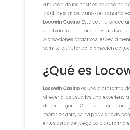
El mundo de los casinos en línea ha 
los últimos años, y uno de los nombre
Locowin Casino
. Este casino ofrece u
combinando una amplia variedad de
promociones atractivas, especialment
permite disfrutar de la emoción del jue
¿Qué es Loco
Locowin Casino
es una plataforma de
ofrecer a los usuarios una experienc
de sus hogares. Con una interfaz ami
impresionante, se ha posicionado com
entusiastas del juego. La plataforma e