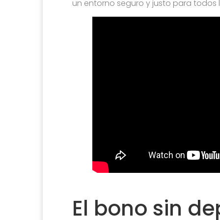
un entorno seguro y justo para todos 
El bono sin de