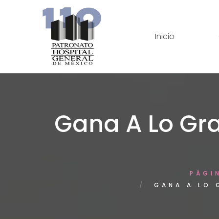
Inicio
Gana A Lo Gra
PÁGI
GANA A LO 