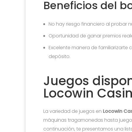
Beneficios del b
No hay riesgo financiero al probar 
Oportunidad de ganar premios reales 
Excelente manera de familiarizarte 
depósito.
Juegos dispon
Locowin Casi
La variedad de juegos en
Locowin Ca
máquinas tragamonedas hasta juegos 
continuación, te presentamos una list