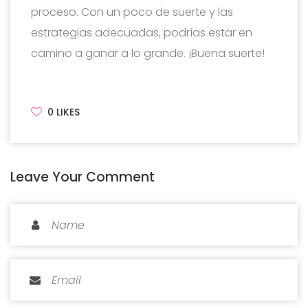
proceso. Con un poco de suerte y las
estrategias adecuadas, podrías estar en
camino a ganar a lo grande. ¡Buena suerte!
0
LIKES
Leave Your Comment