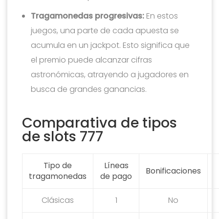
Tragamonedas progresivas:
En estos
juegos, una parte de cada apuesta se
acumula en un jackpot. Esto significa que
el premio puede alcanzar cifras
astronómicas, atrayendo a jugadores en
busca de grandes ganancias.
Comparativa de tipos
de slots 777
Tipo de
Líneas
Bonificaciones
tragamonedas
de pago
Clásicas
1
No