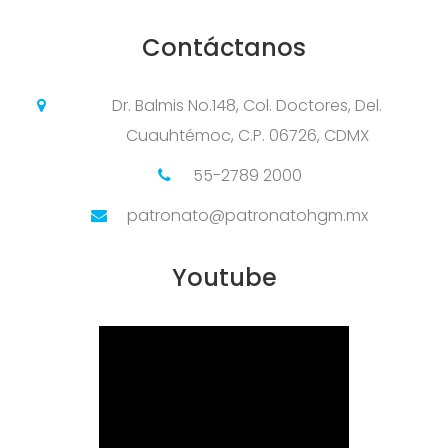
Contáctanos
Dr. Balmis No.148, Col. Doctores, Del.
Cuauhtémoc, C.P. 06726, CDMX
55-2789 2000
patronato@patronatohgm.mx
Youtube