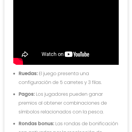
Ruedas:
El juego presenta una
configuración de 5 carretes y 3 filas.
Pagos:
Los jugadores pueden ganar
premios al obtener combinaciones de
símbolos relacionados con la pesca.
Rondas bonus:
Las rondas de bonificación