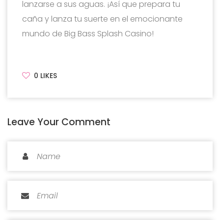
lanzarse a sus aguas. ¡Así que prepara tu
caña y lanza tu suerte en el emocionante
mundo de Big Bass Splash Casino!
0
LIKES
Leave Your Comment