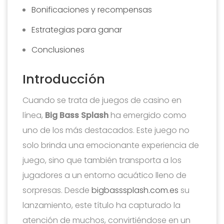
Bonificaciones y recompensas
Estrategias para ganar
Conclusiones
Introducción
Cuando se trata de juegos de casino en
línea,
Big Bass Splash
ha emergido como
uno de los más destacados. Este juego no
solo brinda una emocionante experiencia de
juego, sino que también transporta a los
jugadores a un entorno acuático lleno de
sorpresas. Desde
bigbasssplash.com.es
su
lanzamiento, este título ha capturado la
atención de muchos, convirtiéndose en un