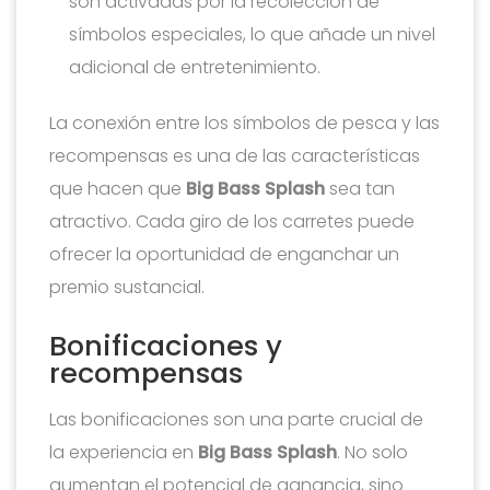
son activadas por la recolección de
símbolos especiales, lo que añade un nivel
adicional de entretenimiento.
La conexión entre los símbolos de pesca y las
recompensas es una de las características
que hacen que
Big Bass Splash
sea tan
atractivo. Cada giro de los carretes puede
ofrecer la oportunidad de enganchar un
premio sustancial.
Bonificaciones y
recompensas
Las bonificaciones son una parte crucial de
la experiencia en
Big Bass Splash
. No solo
aumentan el potencial de ganancia, sino