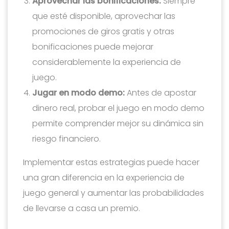
Aprovechar las bonificaciones:
Siempre
que esté disponible, aprovechar las
promociones de giros gratis y otras
bonificaciones puede mejorar
considerablemente la experiencia de
juego.
Jugar en modo demo:
Antes de apostar
dinero real, probar el juego en modo demo
permite comprender mejor su dinámica sin
riesgo financiero.
Implementar estas estrategias puede hacer
una gran diferencia en la experiencia de
juego general y aumentar las probabilidades
de llevarse a casa un premio.