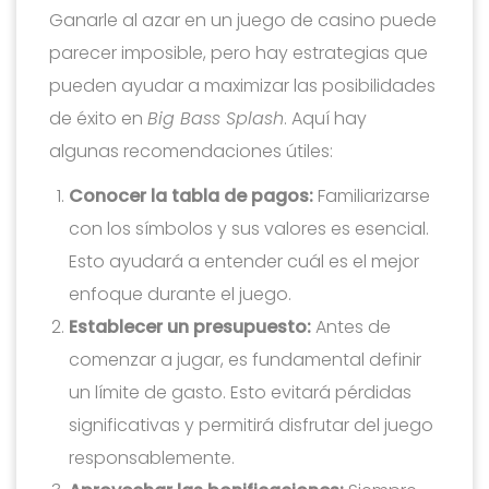
Ganarle al azar en un juego de casino puede
parecer imposible, pero hay estrategias que
pueden ayudar a maximizar las posibilidades
de éxito en
Big Bass Splash
. Aquí hay
algunas recomendaciones útiles:
Conocer la tabla de pagos:
Familiarizarse
con los símbolos y sus valores es esencial.
Esto ayudará a entender cuál es el mejor
enfoque durante el juego.
Establecer un presupuesto:
Antes de
comenzar a jugar, es fundamental definir
un límite de gasto. Esto evitará pérdidas
significativas y permitirá disfrutar del juego
responsablemente.