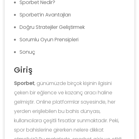
Sporbet Nedir?
Sporbet’in Avantajları
Doğru Stratejiler Geliştirmek
Sorumlu Oyun Prensipleri
Sonuç
Giriş
Sporbet
, günümüzde birçok kişinin ilgisini
çeken bir eğlence ve kazanç aracı haline
gelmiştir. Online platformlar sayesinde, her
yerden erişilebilen bu bahis dünyası,
kullanıcılara çeşitli fırsatlar sunmaktadır. Peki,
spor bahislerine girerken nelere dikkat