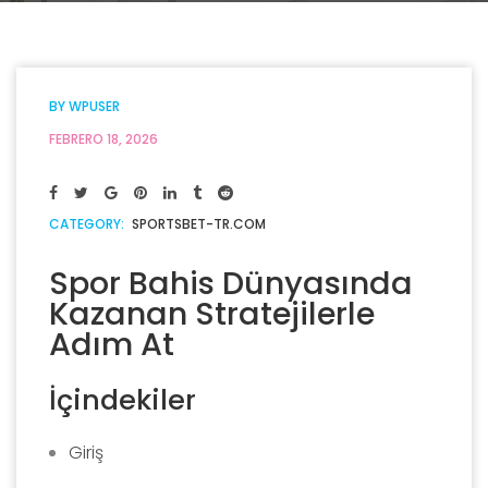
BY
WPUSER
FEBRERO 18, 2026
CATEGORY:
SPORTSBET-TR.COM
Spor Bahis Dünyasında
Kazanan Stratejilerle
Adım At
İçindekiler
Giriş