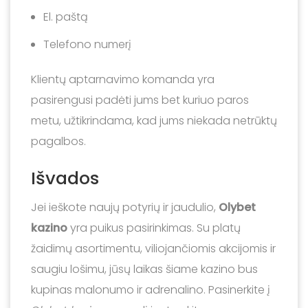
El. paštą
Telefono numerį
Klientų aptarnavimo komanda yra
pasirengusi padėti jums bet kuriuo paros
metu, užtikrindama, kad jums niekada netrūktų
pagalbos.
Išvados
Jei ieškote naujų potyrių ir jaudulio,
Olybet
kazino
yra puikus pasirinkimas. Su platų
žaidimų asortimentu, viliojančiomis akcijomis ir
saugiu lošimu, jūsų laikas šiame kazino bus
kupinas malonumo ir adrenalino. Pasinerkite į