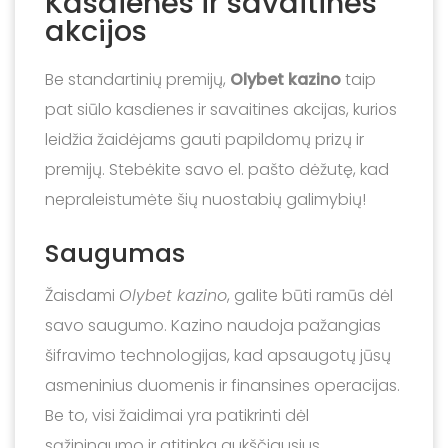
Kasdienės ir savaitinės
akcijos
Be standartinių premijų,
Olybet kazino
taip
pat siūlo kasdienes ir savaitines akcijas, kurios
leidžia žaidėjams gauti papildomų prizų ir
premijų. Stebėkite savo el. pašto dėžutę, kad
nepraleistumėte šių nuostabių galimybių!
Saugumas
Žaisdami
Olybet kazino
, galite būti ramūs dėl
savo saugumo. Kazino naudoja pažangias
šifravimo technologijas, kad apsaugotų jūsų
asmeninius duomenis ir finansines operacijas.
Be to, visi žaidimai yra patikrinti dėl
sąžiningumo ir atitinka aukščiausius