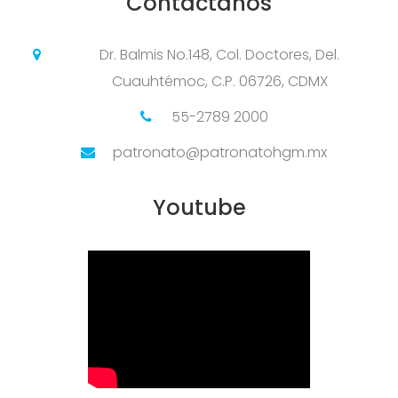
Contáctanos
Dr. Balmis No.148, Col. Doctores, Del.
Cuauhtémoc, C.P. 06726, CDMX
55-2789 2000
patronato@patronatohgm.mx
Youtube