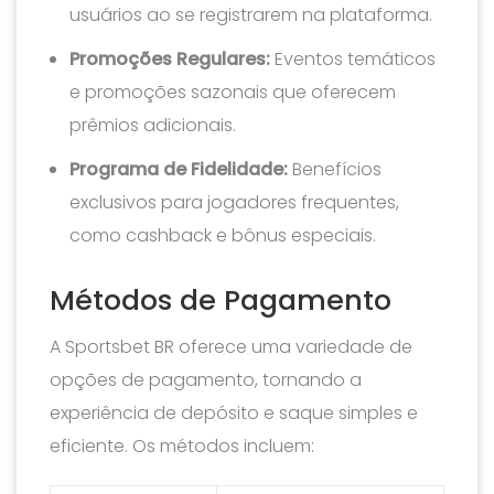
usuários ao se registrarem na plataforma.
Promoções Regulares:
Eventos temáticos
e promoções sazonais que oferecem
prêmios adicionais.
Programa de Fidelidade:
Benefícios
exclusivos para jogadores frequentes,
como cashback e bônus especiais.
Métodos de Pagamento
A Sportsbet BR oferece uma variedade de
opções de pagamento, tornando a
experiência de depósito e saque simples e
eficiente. Os métodos incluem: