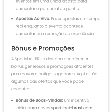
eventos em uma única aposta para
aumentar o potencial de ganho.
Apostas Ao Vivo:
Fazer apostas em tempo
real enquanto o evento acontece,
aumentando a emoção da experiência.
Bônus e Promoções
A Sportsbet BR se destaca por oferecer
bônus generosos e promoções atraentes
para novos e antigos jogadores. Aqui estão
algumas das ofertas que você pode
encontrar:
Bônus de Boas-Vindas:
Um incentivo
inicial para novos
sportsbet-brasil.com