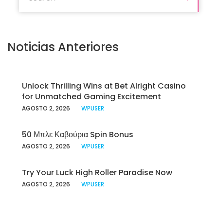
Noticias Anteriores
Unlock Thrilling Wins at Bet Alright Casino
for Unmatched Gaming Excitement
AGOSTO 2, 2026
WPUSER
50 Μπλε Καβούρια Spin Bonus
AGOSTO 2, 2026
WPUSER
Try Your Luck High Roller Paradise Now
AGOSTO 2, 2026
WPUSER