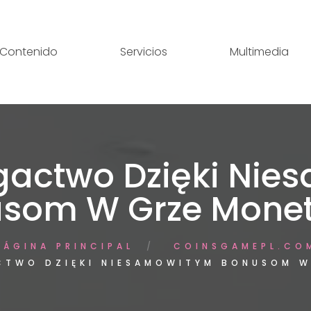
Contenido
Servicios
Multimedia
gactwo Dzięki Ni
som W Grze Mone
PÁGINA PRINCIPAL
COINSGAMEPL.CO
CTWO DZIĘKI NIESAMOWITYM BONUSOM 