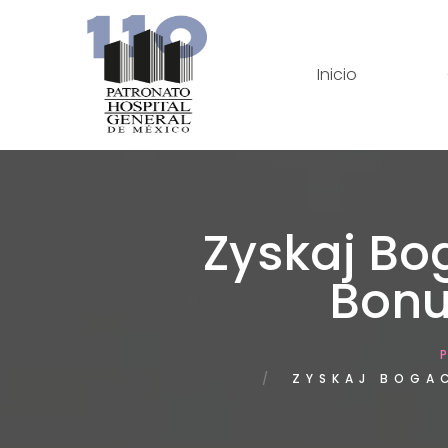
Inicio
Zyskaj Bo
Bonu
ZYSKAJ BOGA