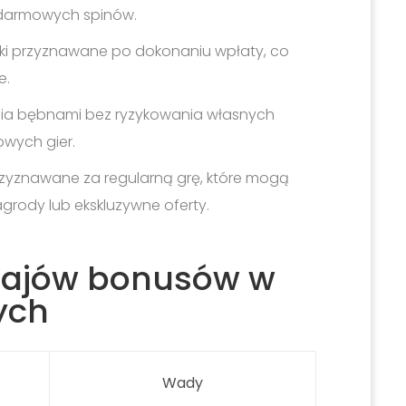
 darmowych spinów.
i przyznawane po dokonaniu wpłaty, co
e.
ia bębnami bez ryzykowania własnych
owych gier.
zyznawane za regularną grę, które mogą
rody lub ekskluzywne oferty.
zajów bonusów w
ych
Wady