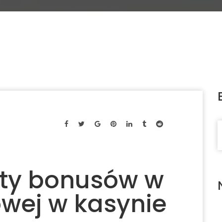
S
ety bonusów w
wej w kasynie