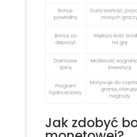
Bonus
Duża wartość, przy
powitalny
nowych gracz
Bonus za
Większa ilość śro
depozyt
na grę
Darmowe
Możliwość wygrani
spiny
inwestycji
Motywuje do częst
Program
grania, oferują
lojalnościowy
nagrody
Jak zdobyć bo
monetowej?