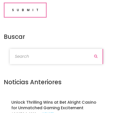
SUBMIT
Buscar
Search for:
Search
Noticias Anteriores
Unlock Thrilling Wins at Bet Alright Casino
for Unmatched Gaming Excitement