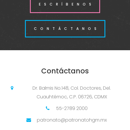
ESCRÍBENOS
CONTÁCTANOS
Contáctanos
Dr. Balmis No.148, Col. Doctores, Del.
Cuauhtémoc, C.P. 06726, CDMX
55-2789 2000
patronato@patronatohgm.mx