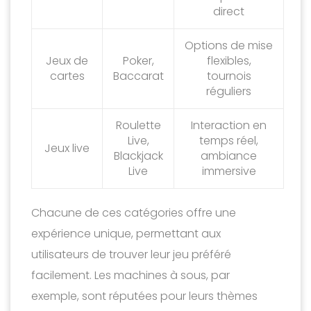
direct
Options de mise
Jeux de
Poker,
flexibles,
cartes
Baccarat
tournois
réguliers
Roulette
Interaction en
Live,
temps réel,
Jeux live
Blackjack
ambiance
Live
immersive
Chacune de ces catégories offre une
expérience unique, permettant aux
utilisateurs de trouver leur jeu préféré
facilement. Les machines à sous, par
exemple, sont réputées pour leurs thèmes