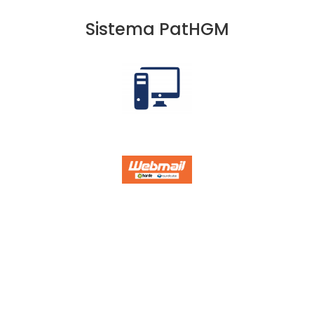
Sistema PatHGM