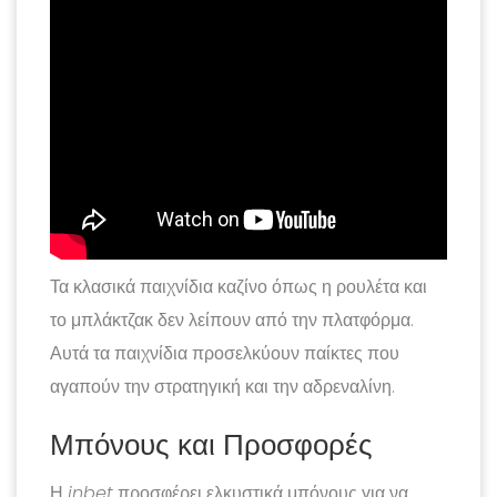
Τα κλασικά παιχνίδια καζίνο όπως η ρουλέτα και
το μπλάκτζακ δεν λείπουν από την πλατφόρμα.
Αυτά τα παιχνίδια προσελκύουν παίκτες που
αγαπούν την στρατηγική και την αδρεναλίνη.
Μπόνους και Προσφορές
Η
inbet
προσφέρει ελκυστικά μπόνους για να