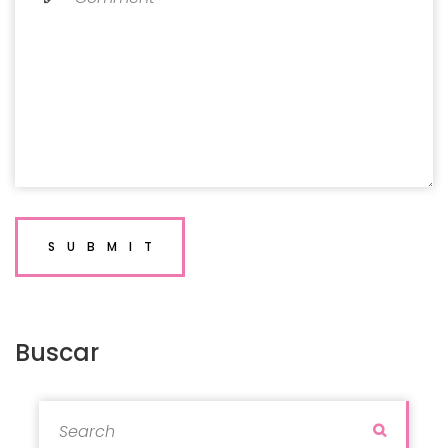
SUBMIT
Buscar
Search for:
Search