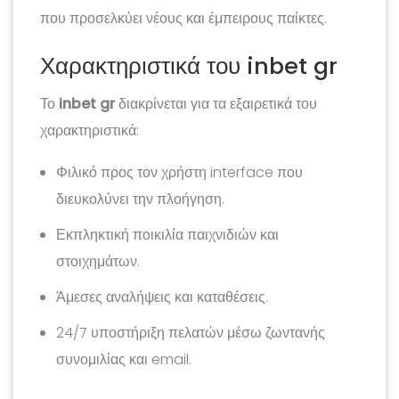
που προσελκύει νέους και έμπειρους παίκτες.
Χαρακτηριστικά του inbet gr
Το
inbet gr
διακρίνεται για τα εξαιρετικά του
χαρακτηριστικά:
Φιλικό προς τον χρήστη interface που
διευκολύνει την πλοήγηση.
Εκπληκτική ποικιλία παιχνιδιών και
στοιχημάτων.
Άμεσες αναλήψεις και καταθέσεις.
24/7 υποστήριξη πελατών μέσω ζωντανής
συνομιλίας και email.