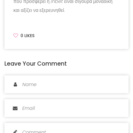
που προσφέρει η
inbet
είναι σίγουρα μοναδική
και αξίζει να εξερευνηθεί.
0
LIKES
Leave Your Comment