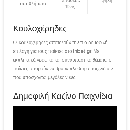
Μπάσκετ,
Υψηλή
σε αθλήματα
Τένις
Κουλοχέρηδες
Οι κουλοχέρηδες αποτελούν την πιο δημοφιλή
επιλογή για τους παίκτες στο
inbet gr
. Με
εκπληκτικά γραφικά και συναρπαστικά θέματα, οι
παίκτες μπορούν να βρουν πληθώρα παιχνιδιών
που υπόσχονται μεγάλες νίκες.
Δημοφιλή Καζίνο Παιχνίδια