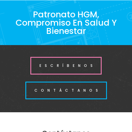
Patronato HGM,
Compromiso En Salud Y
Bienestar
ESCRÍBENOS
CONTÁCTANOS