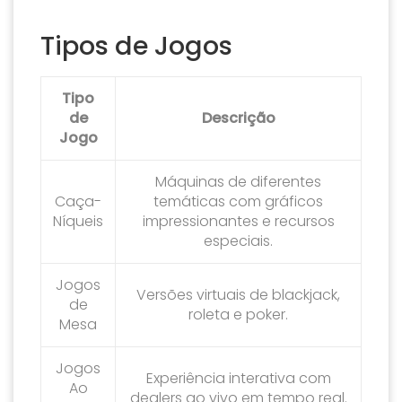
Tipos de Jogos
Tipo
de
Descrição
Jogo
Máquinas de diferentes
Caça-
temáticas com gráficos
Níqueis
impressionantes e recursos
especiais.
Jogos
Versões virtuais de blackjack,
de
roleta e poker.
Mesa
Jogos
Experiência interativa com
Ao
dealers ao vivo em tempo real.