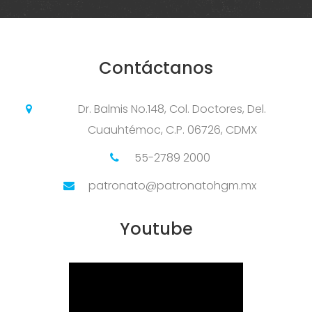
Contáctanos
Dr. Balmis No.148, Col. Doctores, Del.
Cuauhtémoc, C.P. 06726, CDMX
55-2789 2000
patronato@patronatohgm.mx
Youtube