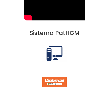
Sistema PatHGM