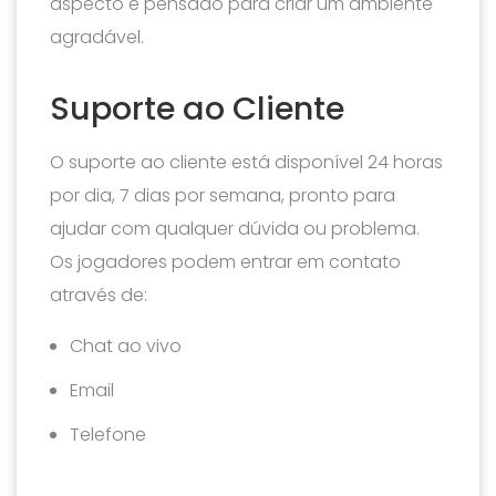
aspecto é pensado para criar um ambiente
agradável.
Suporte ao Cliente
O suporte ao cliente está disponível 24 horas
por dia, 7 dias por semana, pronto para
ajudar com qualquer dúvida ou problema.
Os jogadores podem entrar em contato
através de:
Chat ao vivo
Email
Telefone