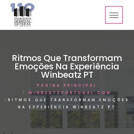
Ritmos Que Transformam
Emoções Na Experiência
Winbeatz PT
PÁGINA PRINCIPAL
WINBEATZPORTUGAL.COM
RITMOS QUE TRANSFORMAM EMOÇÕES
NA EXPERIÊNCIA WINBEATZ PT