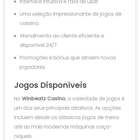
Interface intuitiva e fácil de usar.
Uma seleção impressionante de jogos de
cassino.
Atendimento ao cliente eficiente e
disponível 24/7.
Promoções e bônus que atraem novos
jogadores.
Jogos Disponíveis
No
Winbeatz Casino
, a variedade de jogos é
um dos seus principais atrativos. As opções
incluem desde os clássicos jogos de mesa
até as mais modernas máquinas caça-
níqueis.