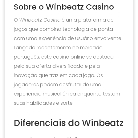
Sobre o Winbeatz Casino
O
Winbeatz Casino
é uma plataforma de
jogos que combina tecnologia de ponta
com uma experiência de usuário envolvente.
Lançado recentemente no mercado
português, este casino online se destaca
pela sua oferta diversificada e pela
inovação que traz em cada jogo. Os
jogadores podem desfrutar de uma
experiência musical única enquanto testam
suas habilidades e sorte.
Diferenciais do Winbeatz