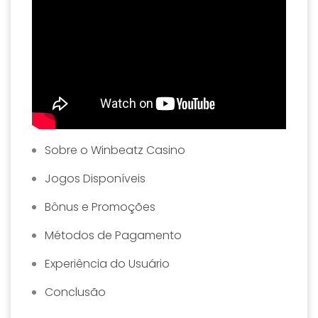
Sobre o Winbeatz Casino
Jogos Disponíveis
Bônus e Promoções
Métodos de Pagamento
Experiência do Usuário
Conclusão