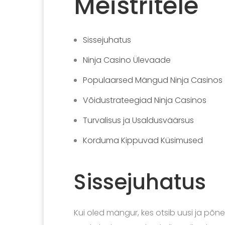
Meistritele
Sissejuhatus
Ninja Casino Ülevaade
Populaarsed Mängud Ninja Casinos
Võidustrateegiad Ninja Casinos
Turvalisus ja Usaldusväärsus
Korduma Kippuvad Küsimused
Sissejuhatus
Kui oled mängur, kes otsib uusi ja põne