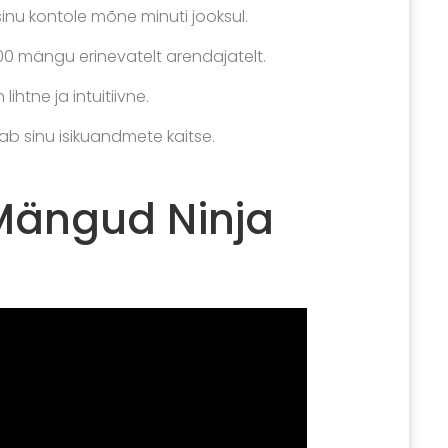
inu kontole mõne minuti jooksul.
0 mängu erinevatelt arendajatelt.
htne ja intuitiivne.
ab sinu isikuandmete kaitse.
Mängud Ninja