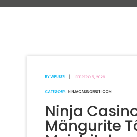
|
BY
WPUSER
FEBRERO 5, 2026
CATEGORY:
NINJACASINOEESTI.COM
Ninja Casino
Mängurite Tõ