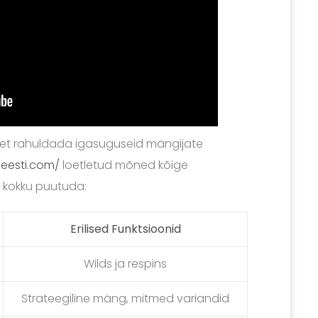
, et rahuldada igasuguseid mängijate
oeesti.com/
loetletud mõned kõige
 kokku puutuda:
Erilised Funktsioonid
Wilds ja respins
Strateegiline mäng, mitmed variandid