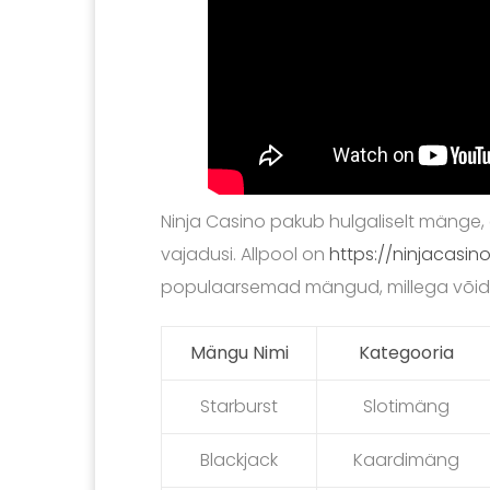
Ninja Casino pakub hulgaliselt mänge
vajadusi. Allpool on
https://ninjacasin
populaarsemad mängud, millega võid
Mängu Nimi
Kategooria
Starburst
Slotimäng
Blackjack
Kaardimäng