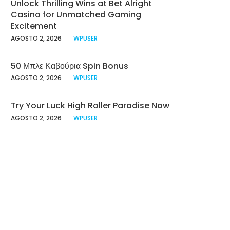
Unlock Thrilling Wins at Bet Alright
Casino for Unmatched Gaming
Excitement
AGOSTO 2, 2026
WPUSER
50 Μπλε Καβούρια Spin Bonus
AGOSTO 2, 2026
WPUSER
Try Your Luck High Roller Paradise Now
AGOSTO 2, 2026
WPUSER