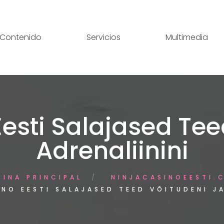
Contenido
Servicios
Multimedia
Eesti Salajased Tee
Adrenaliinini
GINA PRINCIPAL
NINJACASINOEESTI.
INO EESTI SALAJASED TEED VÕITUDENI JA