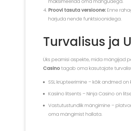
maksimeerida oma mänguaega.
Proovi tasuta versioone:
Enne rahag
harjuda nende funktsioonidega.
Turvalisus ja
Üks peamisi aspekte, mida mängijad pe
Casino
tagab oma kasutajate turvali
SSL krüpteerimine – kõik andmed on ka
Kasiino litsents – Ninja Casino on lits
Vastutustundlik mängimine – platvo
oma mängimist hallata.