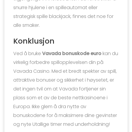
snurre hjulene i en spilleautomat eller
strategisk spille blackjack, finnes det noe for
alle smaker.
Konklusjon
Ved å bruke
Vavada bonuskode euro
kan du
virkelig forbedre spillopplevelsen din på
Vavada Casino. Med et bredt spekter av spill,
attraktive bonuser og sikkerhet i høysetet, er
det ingen tvil om at Vavada fortjener sin
plass som et av de beste nettkasinoene i
Europa. Ikke glem å dra nytte av
bonuskodene for å maksimere dine gevinster
og nyte Utallige timer med underholdning!