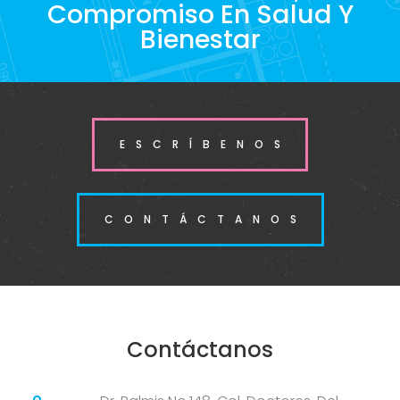
Compromiso En Salud Y
Bienestar
ESCRÍBENOS
CONTÁCTANOS
Contáctanos