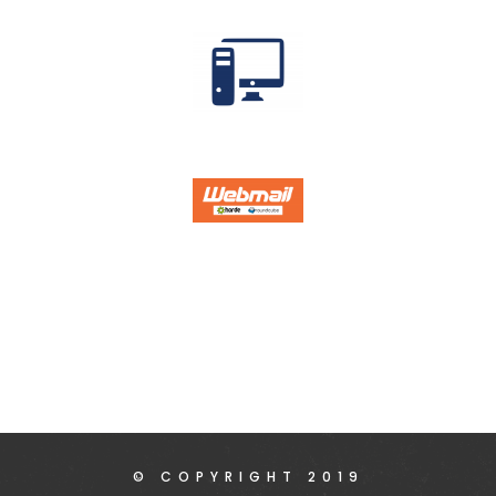
© COPYRIGHT
2019