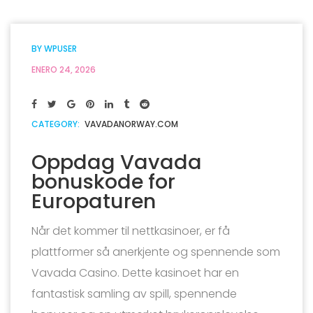
BY
WPUSER
ENERO 24, 2026
CATEGORY:
VAVADANORWAY.COM
Oppdag Vavada
bonuskode for
Europaturen
Når det kommer til nettkasinoer, er få
plattformer så anerkjente og spennende som
Vavada Casino. Dette kasinoet har en
fantastisk samling av spill, spennende