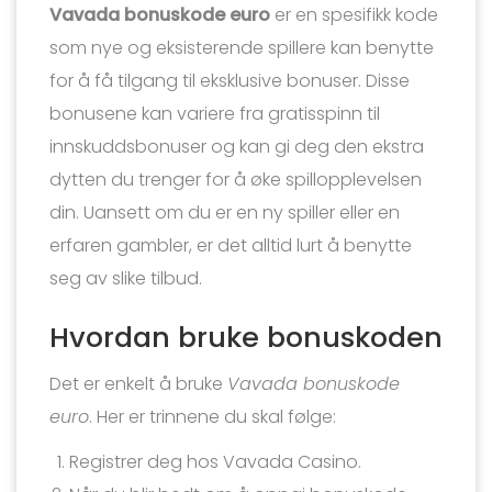
Vavada bonuskode euro
er en spesifikk kode
som nye og eksisterende spillere kan benytte
for å få tilgang til eksklusive bonuser. Disse
bonusene kan variere fra gratisspinn til
innskuddsbonuser og kan gi deg den ekstra
dytten du trenger for å øke spillopplevelsen
din. Uansett om du er en ny spiller eller en
erfaren gambler, er det alltid lurt å benytte
seg av slike tilbud.
Hvordan bruke bonuskoden
Det er enkelt å bruke
Vavada bonuskode
euro
. Her er trinnene du skal følge:
Registrer deg hos Vavada Casino.