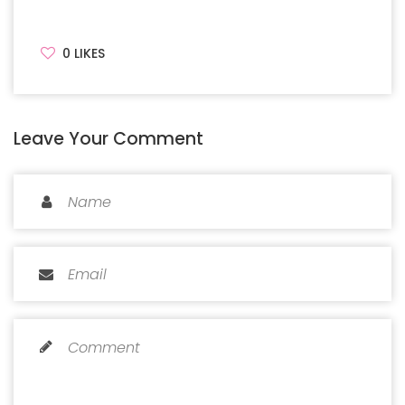
0
LIKES
Leave Your Comment