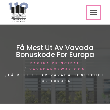
Få Mest Ut Av Vavada
Bonuskode For Europa
PÁGINA PRINCIPAL
VAVADANORWAY.COM
FÅ MEST UT AV VAVADA BONUSKODE
FOR EUROPA