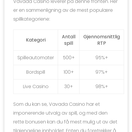
Vavada Casino leverer på denne fronten. Her
er en sammenligning av de mest populære
spillkategoriene:
Antall
Gjennomsnittlig
Kategori
spill
RTP
Spilleautomater
500+
95%+
Bordspill
100+
97%+
Live Casino
30+
98%+
Som du kan se, Vavada Casino har et
imponerende utvalg av spill, og med den
rette bonusen kan du få mest mulig ut av det
tilgjengelige innholdet. Enten du foretrekker å