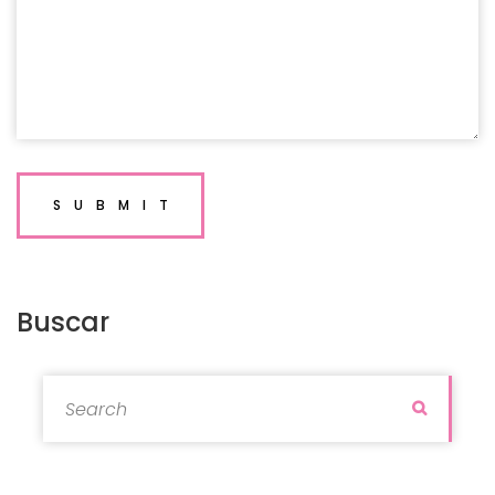
SUBMIT
Buscar
Search for:
Search