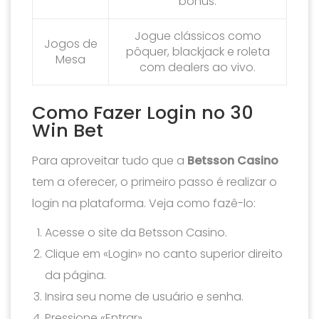
bônus.
Jogue clássicos como
Jogos de
pôquer, blackjack e roleta
Mesa
com dealers ao vivo.
Como Fazer Login no 30
Win Bet
Para aproveitar tudo que a
Betsson Casino
tem a oferecer, o primeiro passo é realizar o
login na plataforma. Veja como fazê-lo:
Acesse o site da Betsson Casino.
Clique em «Login» no canto superior direito
da página.
Insira seu nome de usuário e senha.
Pressione «Entrar».