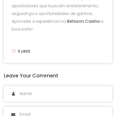
apostadores que buscam entretenimento,
segurança e oportunidades de ganhos.
Aproveite a experiência na
Betsson Casino
e
boa sorte!
0
LIKES
Leave Your Comment