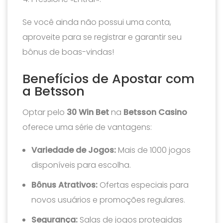
Se você ainda não possui uma conta,
aproveite para se registrar e garantir seu
bônus de boas-vindas!
Benefícios de Apostar com
a Betsson
Optar pelo
30 Win Bet
na
Betsson Casino
oferece uma série de vantagens:
Variedade de Jogos:
Mais de 1000 jogos
disponíveis para escolha.
Bônus Atrativos:
Ofertas especiais para
novos usuários e promoções regulares.
Segurança:
Salas de jogos protegidas