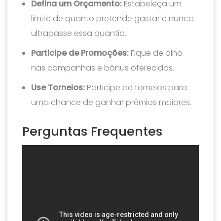
Defina um Orçamento:
Estabeleça um
limite de quanto pretende gastar e nunca
ultrapasse essa quantia.
Participe de Promoções:
Fique de olho
nas campanhas e bônus oferecidos.
Use Torneios:
Participe de torneios para
uma chance de ganhar prêmios maiores.
Perguntas Frequentes