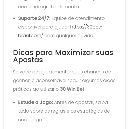
com criptografia de ponta.
Suporte 24/7:
Equipe de atendimento
disponível para ajudar
https://30bet-
brasil.com/
com qualquer dúvida.
Dicas para Maximizar suas
Apostas
Se você deseja aumentar suas chances de
ganhar, é aconselhável seguir algumas dicas
práticas ao utilizar o
30 Win Bet
.
Estude o Jogo:
Antes de apostar, saiba
tudo sobre as regras e as estratégias de
cada jogo.