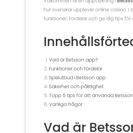
Välkommen till en djupdykning i
Betss
hur svenskar upplever online casino. I
funktioner, fördelar och ge dig tips för
Innehållsfört
Vad är Betsson app?
Funktioner och fördelar
Spelutbud i Betsson app
Säkerhet och pålitlighet
Topp 5 tips för att använda Betsso
Vanliga frågor
Vad är Betsso