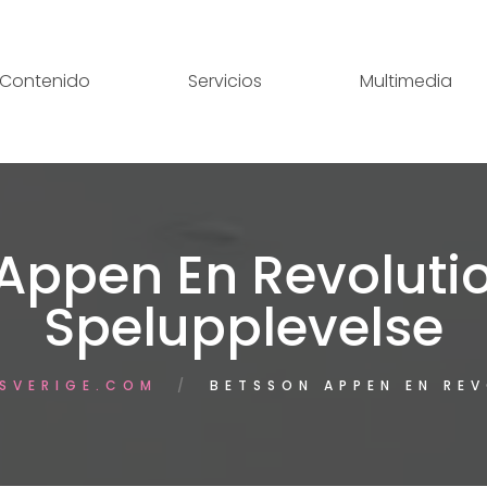
Contenido
Servicios
Multimedia
Appen En Revolut
Spelupplevelse
SVERIGE.COM
BETSSON APPEN EN REV