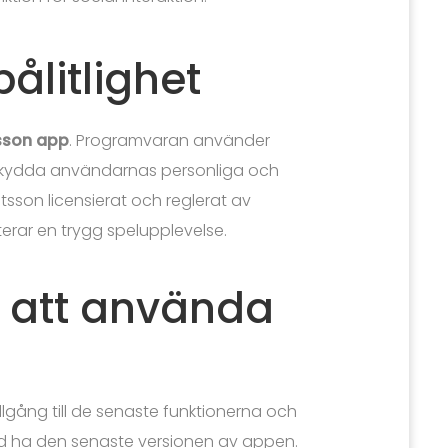
ålitlighet
sson app
. Programvaran använder
 skydda användarnas personliga och
tsson licensierat och reglerat av
nterar en trygg spelupplevelse.
r att använda
tillgång till de senaste funktionerna och
lltid ha den senaste versionen av appen.