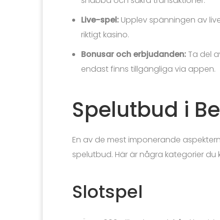
snabba och säkra transaktioner.
Live-spel:
Upplev spänningen av live
riktigt kasino.
Bonusar och erbjudanden:
Ta del a
endast finns tillgängliga via appen.
Spelutbud i B
En av de mest imponerande aspekter
spelutbud. Här är några kategorier du 
Slotspel