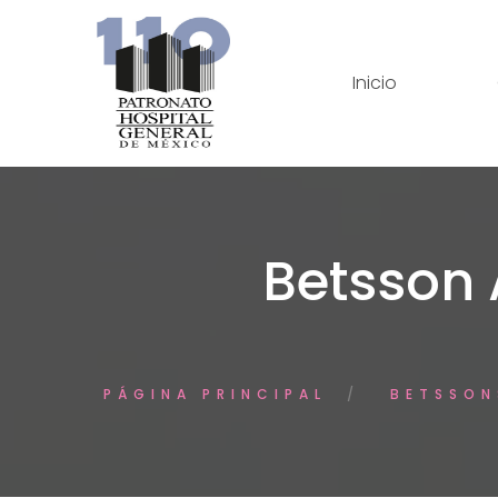
Inicio
Betsson 
PÁGINA PRINCIPAL
BETSSON