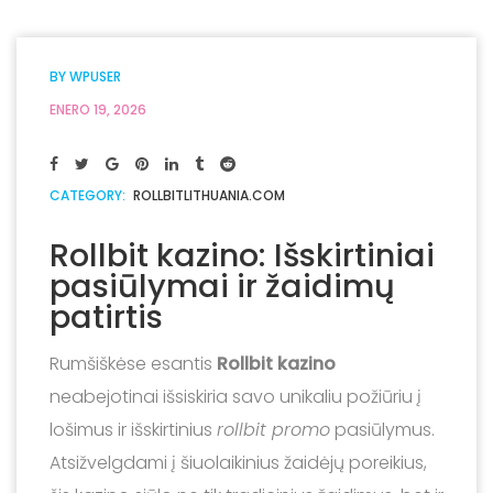
BY
WPUSER
ENERO 19, 2026
CATEGORY:
ROLLBITLITHUANIA.COM
Rollbit kazino: Išskirtiniai
pasiūlymai ir žaidimų
patirtis
Rumšiškėse esantis
Rollbit kazino
neabejotinai išsiskiria savo unikaliu požiūriu į
lošimus ir išskirtinius
rollbit promo
pasiūlymus.
Atsižvelgdami į šiuolaikinius žaidėjų poreikius,