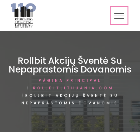
Rollbit Akcijų Šventė Su
Nepaprastomis Dovanomis
PÁGINA PRINCIPAL
ROLLBITLITHUANIA.COM
ROLLBIT AKCIJŲ ŠVENTĖ SU
NEPAPRASTOMIS DOVANOMIS