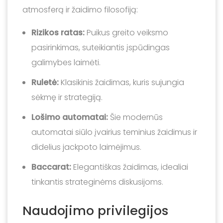
atmosferą ir žaidimo filosofiją:
Rizikos ratas:
Puikus greito veiksmo
pasirinkimas, suteikiantis įspūdingas
galimybes laimėti.
Ruletė:
Klasikinis žaidimas, kuris sujungia
sėkmę ir strategiją.
Lošimo automatai:
Šie modernūs
automatai siūlo įvairius teminius žaidimus ir
didelius jackpoto laimėjimus.
Baccarat:
Elegantiškas žaidimas, idealiai
tinkantis strateginėms diskusijoms.
Naudojimo privilegijos