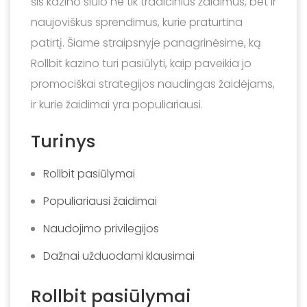
šis kazino siūlo ne tik tradicinius žaidimus, bet ir
naujoviškus sprendimus, kurie praturtina
patirtį. Šiame straipsnyje panagrinėsime, ką
Rollbit kazino turi pasiūlyti, kaip paveikia jo
promociškai strategijos naudingas žaidėjams,
ir kurie žaidimai yra populiariausi.
Turinys
Rollbit pasiūlymai
Populiariausi žaidimai
Naudojimo privilegijos
Dažnai užduodami klausimai
Rollbit pasiūlymai