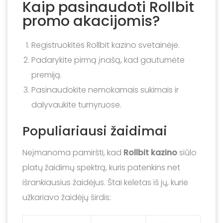
Kaip pasinaudoti Rollbit
promo akacijomis?
Registruokitės Rollbit kazino svetainėje.
Padarykite pirmą įnašą, kad gautumėte
premiją.
Pasinaudokite nemokamais sukimais ir
dalyvaukite turnyruose.
Populiariausi žaidimai
Neįmanoma pamiršti, kad
Rollbit kazino
siūlo
platų žaidimų spektrą, kuris patenkins net
išrankiausius žaidėjus. Štai keletas iš jų, kurie
užkariavo žaidėjų širdis: