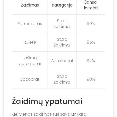
Šansai
Žaidimas
Kategorija
laimėti
Stalo
Rizikos ratas
90%
žaidimai
Stalo
Ruletė
95%
žaidimai
Lošimo
Automatai
92%
automatai
Stalo
Baccarat
98%
žaidimai
Žaidimų ypatumai
Kiekvienas žaidimas turi savo unikalią