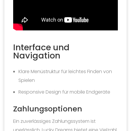
Interface und
Navigation
Klare Menüstruktur für leichtes Finden von
Spielen
Responsive Design für mobile Endgeräte
Zahlungsoptionen
Ein zuverlässiges Zahlungssystem ist
unerlässlich. Lucky Dreams bietet eine Vielzahl