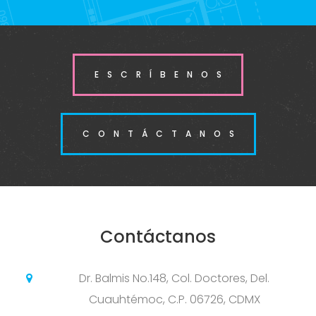
ESCRÍBENOS
CONTÁCTANOS
Contáctanos
Dr. Balmis No.148, Col. Doctores, Del.
Cuauhtémoc, C.P. 06726, CDMX