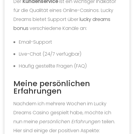
Der
Kundenservice
ist ein wichtiger Indikator
für die Qualität eines Online-Casinos. Lucky
Dreams bietet Support über
lucky dreams
bonus
verschiedene Kanäle an:
Email-Support
Live-Chat (24/7 verfügbar)
Häufig gestellte Fragen (FAQ)
Meine persönlichen
Erfahrungen
Nachdem ich mehrere Wochen im Lucky
Dreams Casino gespielt habe, möchte ich
nun meine
persönlichen Erfahrungen
teilen.
Hier sind einige der positiven Aspekte: