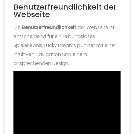
Benutzerfreundlichkeit der
Webseite
Die
Benutzerfreundlichkeit
der Webseite ist
entscheidend für ein reibungsloses
Spielerlebnis. Lucky Dreams punktet mit einer
intuitiven Navigation und einem
ansprechenden Design.