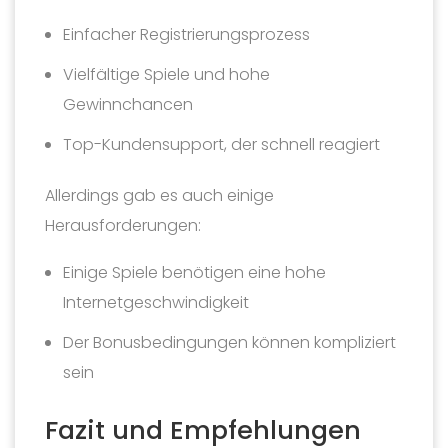
Einfacher Registrierungsprozess
Vielfältige Spiele und hohe
Gewinnchancen
Top-Kundensupport, der schnell reagiert
Allerdings gab es auch einige
Herausforderungen:
Einige Spiele benötigen eine hohe
Internetgeschwindigkeit
Der Bonusbedingungen können kompliziert
sein
Fazit und Empfehlungen