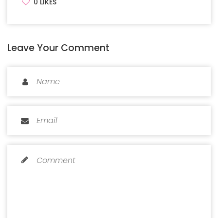
0
LIKES
Leave Your Comment