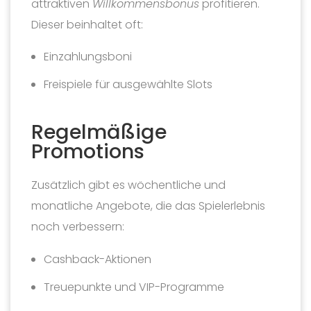
attraktiven
Willkommensbonus
profitieren.
Dieser beinhaltet oft:
Einzahlungsboni
Freispiele für ausgewählte Slots
Regelmäßige
Promotions
Zusätzlich gibt es wöchentliche und
monatliche Angebote, die das Spielerlebnis
noch verbessern:
Cashback-Aktionen
Treuepunkte und VIP-Programme