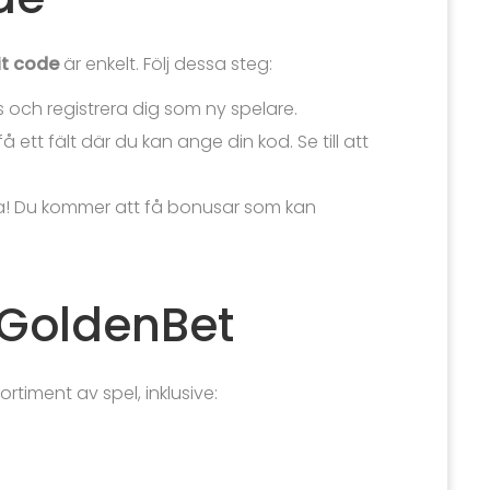
it code
är enkelt. Följ dessa steg:
och registrera dig som ny spelare.
 ett fält där du kan ange din kod. Se till att
ela! Du kommer att få bonusar som kan
 GoldenBet
timent av spel, inklusive: