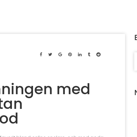
S
nningen med
tan
kod