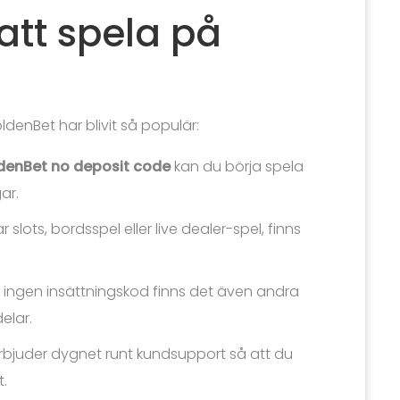
att spela på
oldenBet har blivit så populär:
denBet no deposit code
kan du börja spela
ar.
 slots, bordsspel eller live dealer-spel, finns
 ingen insättningskod finns det även andra
elar.
bjuder dygnet runt kundsupport så att du
t.