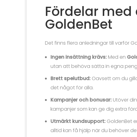
Fördelar med 
GoldenBet
Det finns flera anledningar till varför G
Ingen insättning krävs:
Med en
Gol
utan att behöva sätta in egna peng
Brett spelutbud:
Oavsett om du gillar
det något för alla.
Kampanjer och bonusar:
Utöver din
kampanjer som kan ge dig extra förd
Utmärkt kundsupport:
GoldenBet er
alltid kan få hjälp när du behöver de