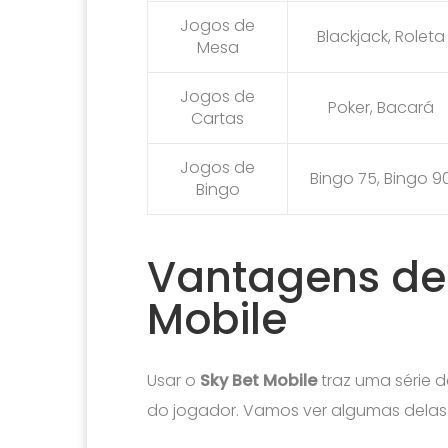
Jogos de
Blackjack, Roleta
Mesa
Jogos de
Poker, Bacará
Cartas
Jogos de
Bingo 75, Bingo 9
Bingo
Vantagens de 
Mobile
Usar o
Sky Bet Mobile
traz uma série 
do jogador. Vamos ver algumas delas