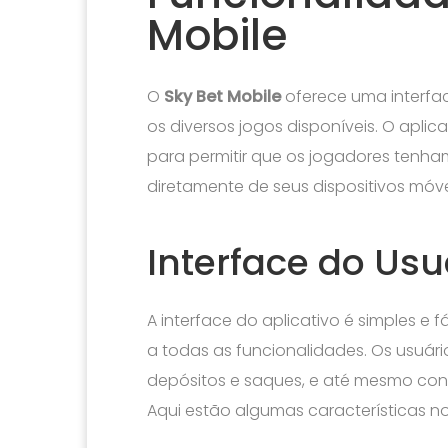
Mobile
O
Sky Bet Mobile
oferece uma interfac
os diversos jogos disponíveis. O aplic
para permitir que os jogadores tenha
diretamente de seus dispositivos móve
Interface do Usu
A interface do aplicativo é simples e 
a todas as funcionalidades. Os usuá
depósitos e saques, e até mesmo cont
Aqui estão algumas características no