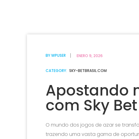
|
BY
WPUSER
ENERO 9, 2026
CATEGORY:
SKY-BETBRASIL.COM
Apostando 
com Sky Bet
O mundo dos jogos de azar se transf
trazendo uma vasta gama de oportun