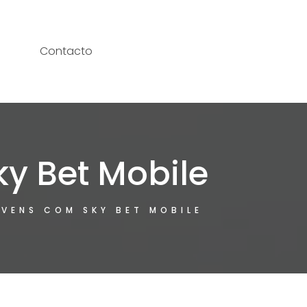
Contacto
y Bet Mobile
VENS COM SKY BET MOBILE