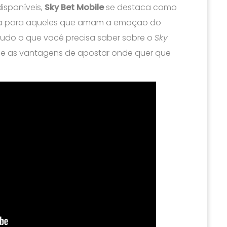
isponíveis,
Sky Bet Mobile
se destaca como
ica para aqueles que amam a emoção do
 tudo o que você precisa saber sobre o
Sky
l e as vantagens de apostar onde quer que