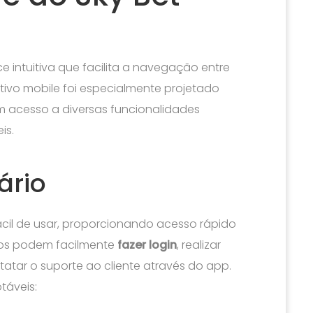
e intuitiva que facilita a navegação entre
ativo mobile foi especialmente projetado
m acesso a diversas funcionalidades
is.
ário
fácil de usar, proporcionando acesso rápido
rios podem facilmente
fazer login
, realizar
atar o suporte ao cliente através do app.
táveis: