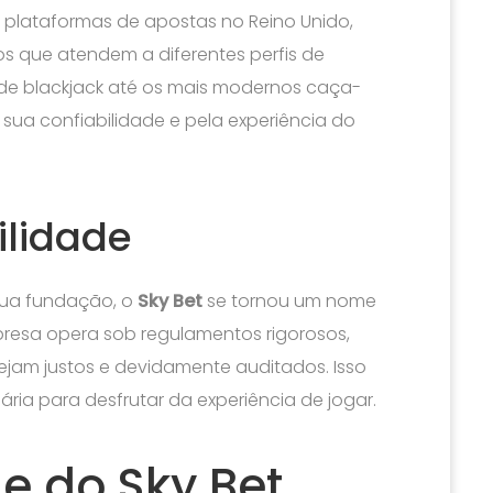
 plataformas de apostas no Reino Unido,
 que atendem a diferentes perfis de
 de blackjack até os mais modernos caça-
 sua confiabilidade e pela experiência do
ilidade
sua fundação, o
Sky Bet
se tornou um nome
mpresa opera sob regulamentos rigorosos,
ejam justos e devidamente auditados. Isso
ria para desfrutar da experiência de jogar.
e do Sky Bet