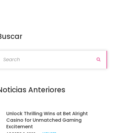
Buscar
earch for:
Search
Noticias Anteriores
Unlock Thrilling Wins at Bet Alright
Casino for Unmatched Gaming
Excitement