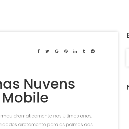
S
nas Nuvens
 Mobile
ormou dramaticamente nos últimos anos,
idades diretamente para as palmas das