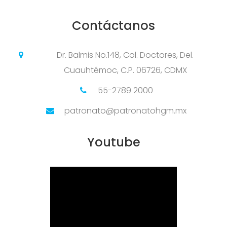
Contáctanos
Dr. Balmis No.148, Col. Doctores, Del.
Cuauhtémoc, C.P. 06726, CDMX
55-2789 2000
patronato@patronatohgm.mx
Youtube