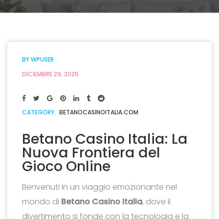
BY
WPUSER
DICIEMBRE 29, 2025
CATEGORY:
BETANOCASINOITALIA.COM
Betano Casino Italia: La
Nuova Frontiera del
Gioco Online
Benvenuti in un viaggio emozionante nel
mondo di
Betano Casino Italia
, dove il
divertimento si fonde con la tecnologia e la