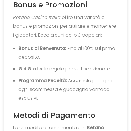
Bonus e Promozioni
Betano Casino Italia
offre una varietà di
bonus e promozioni per attirare e mantenere
i giocatori. Ecco alcuni dei più popolari:
Bonus di Benvenuto:
Fino al 100% sul primo
deposito.
Giri Gratis:
In regalo per slot selezionate.
Programma Fedeltà:
Accumula punti per
ogni scommessa e guadagna vantaggi
esclusivi.
Metodi di Pagamento
La comodità è fondamentale in
Betano