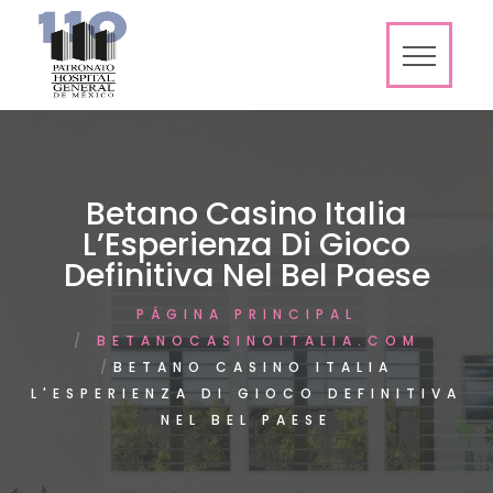
Betano Casino Italia
L’Esperienza Di Gioco
Definitiva Nel Bel Paese
PÁGINA PRINCIPAL
BETANOCASINOITALIA.COM
BETANO CASINO ITALIA
L'ESPERIENZA DI GIOCO DEFINITIVA
NEL BEL PAESE