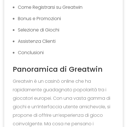
Come Registrarsi su Greatwin
Bonus e Promozioni
Selezione di Giochi
Assistenza Clienti
Conclusioni
Panoramica di Greatwin
Greatwin è un casinò online che ha
rapidamente guadagnato popolarità tra i
giocatori europei. Con una vasta gamma di
giochi e un’interfaccia utente amichevole, si
propone di offrire un’esperienza di gioco
coinvolgente. Ma cosa ne pensano i