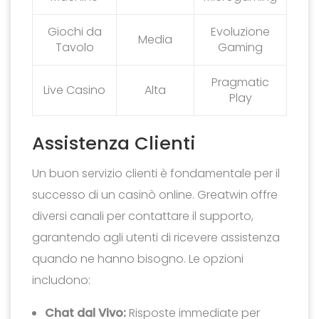
Giochi da
Evoluzione
Media
Tavolo
Gaming
Pragmatic
Live Casino
Alta
Play
Assistenza Clienti
Un buon servizio clienti è fondamentale per il
successo di un casinò online. Greatwin offre
diversi canali per contattare il supporto,
garantendo agli utenti di ricevere assistenza
quando ne hanno bisogno. Le opzioni
includono:
Chat dal Vivo:
Risposte immediate per