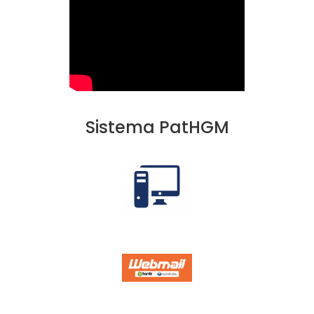
Sistema PatHGM