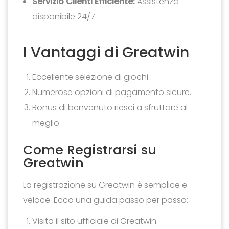
Servizio Clienti Efficiente:
Assistenza
disponibile 24/7.
I Vantaggi di Greatwin
Eccellente selezione di giochi.
Numerose opzioni di pagamento sicure.
Bonus di benvenuto riesci a sfruttare al
meglio.
Come Registrarsi su
Greatwin
La registrazione su Greatwin è semplice e
veloce. Ecco una guida passo per passo:
Visita il sito ufficiale di Greatwin.