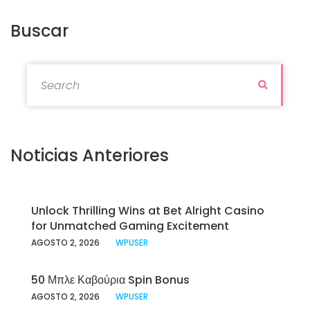
Buscar
Search for:
Search
Noticias Anteriores
Unlock Thrilling Wins at Bet Alright Casino
for Unmatched Gaming Excitement
AGOSTO 2, 2026
WPUSER
50 Μπλε Καβούρια Spin Bonus
AGOSTO 2, 2026
WPUSER