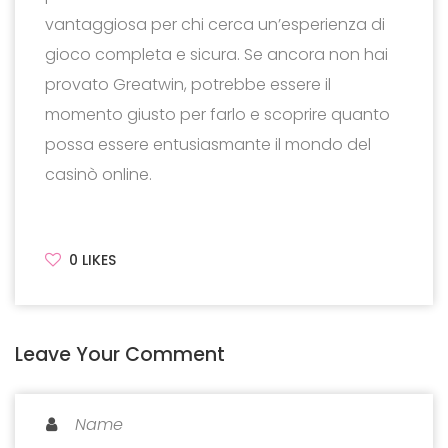
vantaggiosa per chi cerca un’esperienza di
gioco completa e sicura. Se ancora non hai
provato Greatwin, potrebbe essere il
momento giusto per farlo e scoprire quanto
possa essere entusiasmante il mondo del
casinò online.
0
LIKES
Leave Your Comment