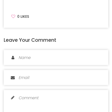
0
LIKES
Leave Your Comment