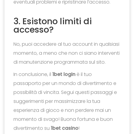
eventuali problemi e ripristinare l’accesso.
3. Esistono limiti di
accesso?
No, puoi accedere al tuo account in qualsiasi
momento, a meno che non ci siano interventi
di manutenzione programmata sul sito.
In conclusione, il
1bet login
è il tuo
passaporto per un mondo di divertimento e
possibilità di vincita. Segui questi passaggi e
suggerimenti per massimizzare la tua
esperienza di gioco e non perdere mai un
momento di svago! Buona fortuna e buon
divertimento su
1bet casino
!