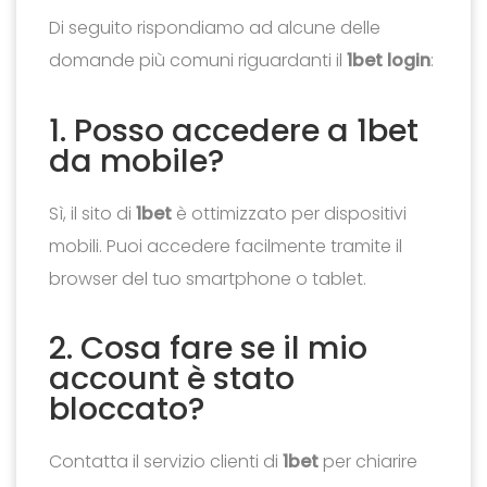
Di seguito rispondiamo ad alcune delle
domande più comuni riguardanti il
1bet login
:
1. Posso accedere a 1bet
da mobile?
Sì, il sito di
1bet
è ottimizzato per dispositivi
mobili. Puoi accedere facilmente tramite il
browser del tuo smartphone o tablet.
2. Cosa fare se il mio
account è stato
bloccato?
Contatta il servizio clienti di
1bet
per chiarire