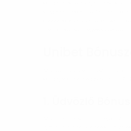
szolgáltatásokkal várja a játékosokat.
világában is népszerű. Az Unibet nemc
bónuszokkal
is vonzza a felhasználóka
miért is olyan különlegesek ezek a bó
Unibet Bónusz
Az Unibet többféle bónusz formát kínál
szolgálják ki. Íme a leggyakoribb
unibe
1. Üdvözlő Bónus
Az új játékosok számára a legvonzóbb 
ajánlattal a játékosok az első befizet