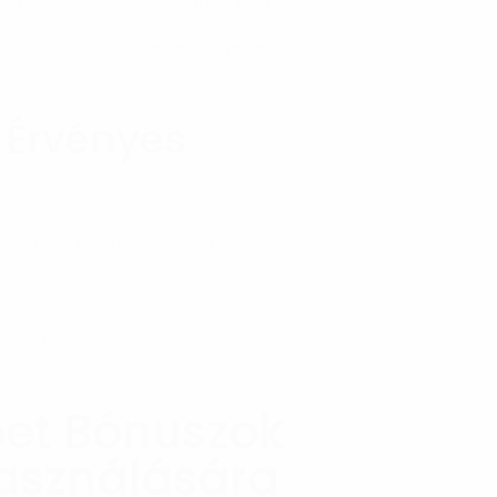
at kaphat a játékos a játékszámlájára.
 különböző ajándékokat nyerhetnek.
 Érvényes
ek külön bónuszok, mint például:
ékokban.
 lehet felhasználni.
bet Bónuszok
asználására