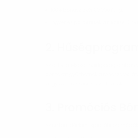
100% bónusz akár 30.000 Ft-ig.
Ingyenes pörgetések a népszerű ny
2. Hűségprogra
Az aktív játékosok hűségprogramban v
pontokat gyűjthetnek a rendszeres ját
vagy akár készpénzre válthatják.
3. Promóciós Bó
Az Unibet időnként speciális promóciókka