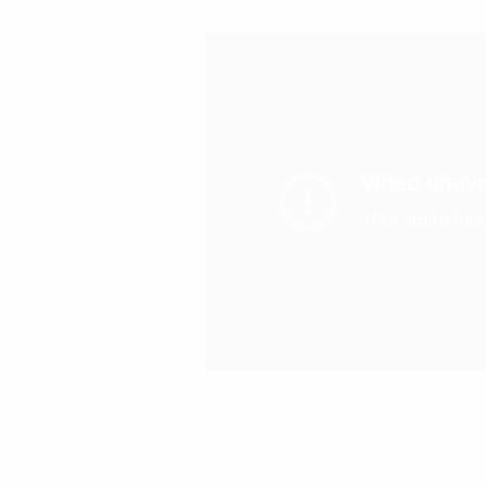
Ahhoz, hogy valóban ki tudjuk használ
néhány tippet figyelembe venni: