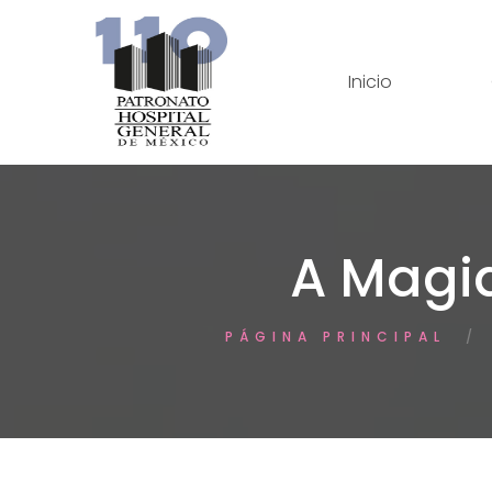
Inicio
A Magia
PÁGINA PRINCIPAL