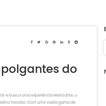
S
polgantes do
ar e busca uma experiência eletrizante, o
estino favorito. Com uma vasta gama de