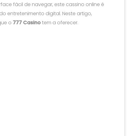
ace fácil de navegar, este cassino online é
 entretenimento digital. Neste artigo,
 que o
777 Casino
tem a oferecer.