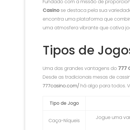
Fundado com a missão de proporciona
Casino
se destaca pela sua variedad
encontra uma plataforma que combina 
uma atmosfera vibrante que cativa jo
Tipos de Jogo
Uma das grandes vantagens do
777 
Desde as tradicionais mesas de cassi
777casino.com/
há algo para todos. Ve
Tipo de Jogo
Jogue uma var
Caça-Níqueis