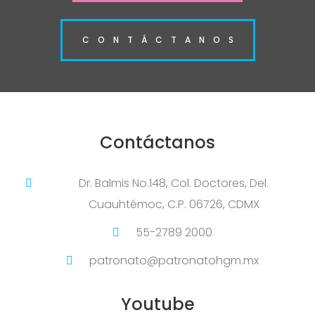
CONTÁCTANOS
Contáctanos
Dr. Balmis No.148, Col. Doctores, Del.
Cuauhtémoc, C.P. 06726, CDMX
55-2789 2000
patronato@patronatohgm.mx
Youtube