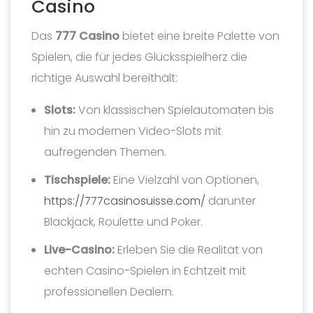
Casino
Das
777 Casino
bietet eine breite Palette von
Spielen, die für jedes Glücksspielherz die
richtige Auswahl bereithält:
Slots:
Von klassischen Spielautomaten bis
hin zu modernen Video-Slots mit
aufregenden Themen.
Tischspiele:
Eine Vielzahl von Optionen,
https://777casinosuisse.com/
darunter
Blackjack, Roulette und Poker.
Live-Casino:
Erleben Sie die Realität von
echten Casino-Spielen in Echtzeit mit
professionellen Dealern.