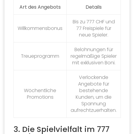
Art des Angebots
Details
Bis zu 777 CHF und
Willkommensbonus
77 Freispiele für
neue Spieler.
Belohnungen für
Treueprogramm
regelmäßige Spieler
mit exklusiven Boni.
Verlockende
Angebote für
Wöchentliche
bestehende
Promotions
Kunden, um die
Spannung
aufrechtzuerhalten.
3. Die Spielvielfalt im 777