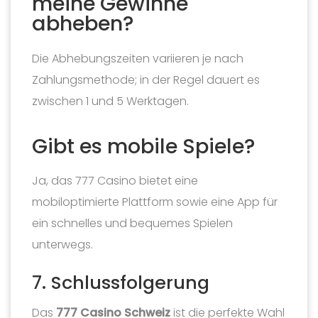
meine Gewinne
abheben?
Die Abhebungszeiten variieren je nach
Zahlungsmethode; in der Regel dauert es
zwischen 1 und 5 Werktagen.
Gibt es mobile Spiele?
Ja, das 777 Casino bietet eine
mobiloptimierte Plattform sowie eine App für
ein schnelles und bequemes Spielen
unterwegs.
7. Schlussfolgerung
Das
777 Casino Schweiz
ist die perfekte Wahl