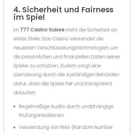
4. Sicherheit und Fairness
im Spiel
Im
777 Casino Suisse
steht die Sicherheit an
erster Stelle. Das Casino verwendet die
neuesten Verschlüsselungstechnologien, um
die persönlichen und finanziellen Daten seiner
Spieler zu schützen. Zudem sorgt eine
Lizenzierung durch die zuständigen Behörden
dafür, dass alle Spiele fair und transparent
ablaufen:
Regelmäßige Audits durch unabhängige
Prüforganisationen.
Verwendung von RNG (Random Number