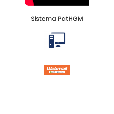
Sistema PatHGM