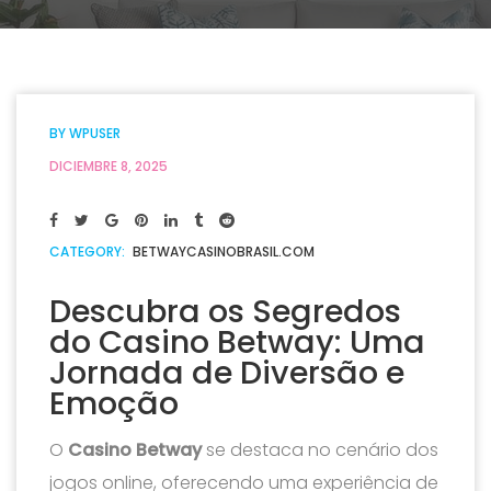
BY
WPUSER
DICIEMBRE 8, 2025
CATEGORY:
BETWAYCASINOBRASIL.COM
Descubra os Segredos
do Casino Betway: Uma
Jornada de Diversão e
Emoção
O
Casino Betway
se destaca no cenário dos
jogos online, oferecendo uma experiência de