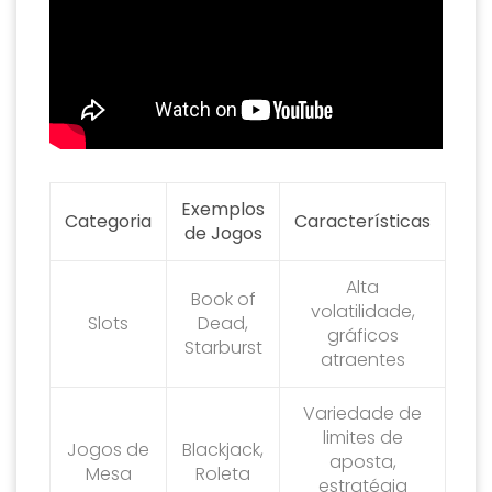
Exemplos
Categoria
Características
de Jogos
Alta
Book of
volatilidade,
Slots
Dead,
gráficos
Starburst
atraentes
Variedade de
limites de
Jogos de
Blackjack,
aposta,
Mesa
Roleta
estratégia