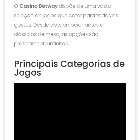
O
Casino Betway
dispõe de uma vasta
seleção de jogos que cater para todos os
gostos. Desde slots emocionantes a
clássicos de mesa, as opções são
praticamente infinitas.
Principais Categorias de
Jogos