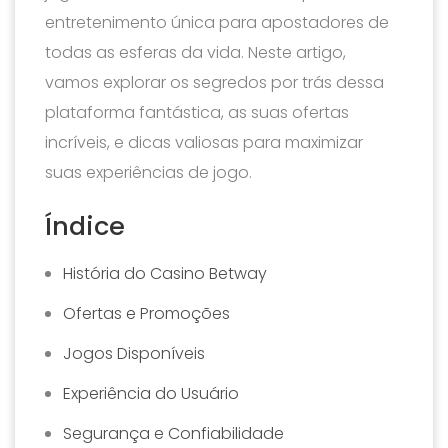
entretenimento única para apostadores de
todas as esferas da vida. Neste artigo,
vamos explorar os segredos por trás dessa
plataforma fantástica, as suas ofertas
incríveis, e dicas valiosas para maximizar
suas experiências de jogo.
Índice
História do Casino Betway
Ofertas e Promoções
Jogos Disponíveis
Experiência do Usuário
Segurança e Confiabilidade