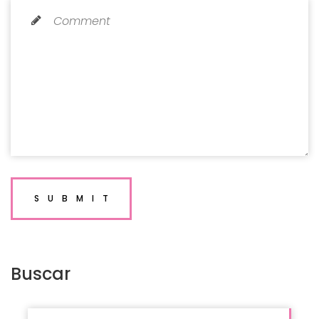
SUBMIT
Buscar
Search for: