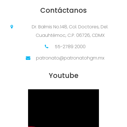
Contáctanos
Dr. Balmis No.148, Col. Doctores, Del.
Cuauhtémoc, C.P. 06726, CDMX
55-2789 2000
patronato@patronatohgm.mx
Youtube