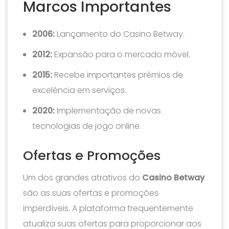
Marcos Importantes
2006:
Lançamento do Casino Betway.
2012:
Expansão para o mercado móvel.
2015:
Recebe importantes prêmios de
excelência em serviços.
2020:
Implementação de novas
tecnologias de jogo online.
Ofertas e Promoções
Um dos grandes atrativos do
Casino Betway
são as suas ofertas e promoções
imperdíveis. A plataforma frequentemente
atualiza suas ofertas para proporcionar aos