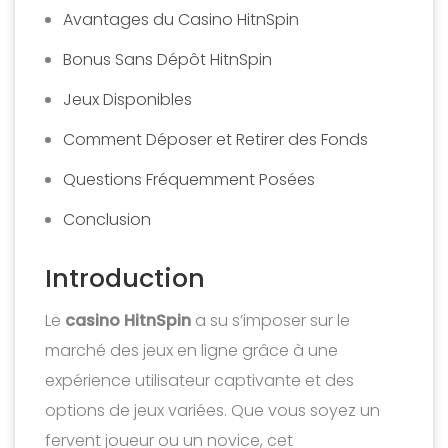
Avantages du Casino HitnSpin
Bonus Sans Dépôt HitnSpin
Jeux Disponibles
Comment Déposer et Retirer des Fonds
Questions Fréquemment Posées
Conclusion
Introduction
Le
casino HitnSpin
a su s’imposer sur le
marché des jeux en ligne grâce à une
expérience utilisateur captivante et des
options de jeux variées. Que vous soyez un
fervent joueur ou un novice, cet