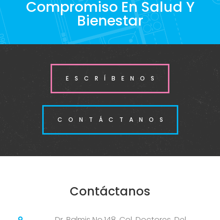
Compromiso En Salud Y
Bienestar
ESCRÍBENOS
CONTÁCTANOS
Contáctanos
Dr. Balmis No.148, Col. Doctores, Del.