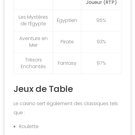
Joueur (RTP)
Les Mystères
Égyptien
95%
de l’Égypte
Aventure en
Pirate
93%
Mer
Trésors
Fantasy
97%
Enchantés
Jeux de Table
Le casino sert également des classiques tels
que :
Roulette