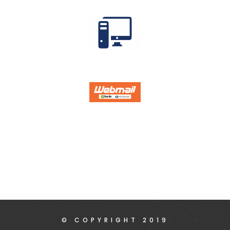
© COPYRIGHT
2019