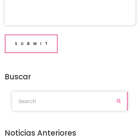
SUBMIT
Buscar
Search for:
Search
Noticias Anteriores