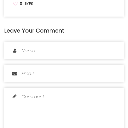
0
LIKES
Leave Your Comment