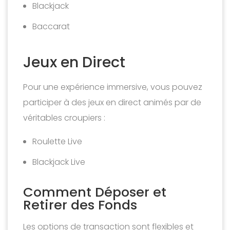
Blackjack
Baccarat
Jeux en Direct
Pour une expérience immersive, vous pouvez
participer à des jeux en direct animés par de
véritables croupiers :
Roulette Live
Blackjack Live
Comment Déposer et
Retirer des Fonds
Les options de transaction sont flexibles et