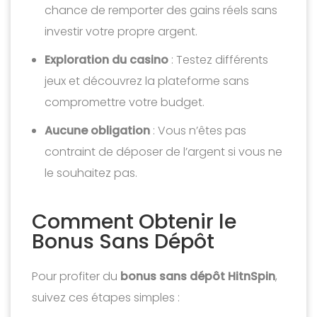
chance de remporter des gains réels sans
investir votre propre argent.
Exploration du casino
: Testez différents
jeux et découvrez la plateforme sans
compromettre votre budget.
Aucune obligation
: Vous n’êtes pas
contraint de déposer de l’argent si vous ne
le souhaitez pas.
Comment Obtenir le
Bonus Sans Dépôt
Pour profiter du
bonus sans dépôt HitnSpin
,
suivez ces étapes simples :