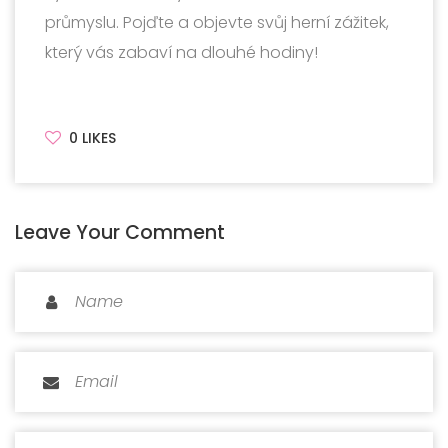
průmyslu. Pojďte a objevte svůj herní zážitek,
který vás zabaví na dlouhé hodiny!
0
LIKES
Leave Your Comment