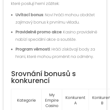
které posilují herní zážitek:
Uvítací bonus
: Noví hráči mohou obdržet
zajímavý bonus k prvnímu vkladu.
Pravidelné promo akce
: Kasino pravidelně
nabízí speciální akce a soutěže.
Program věrnosti
: Hráči získávají body za
hraní, které mohou proměnit na odměny.
Srovnání bonusů s
konkurencí
My
Konkurent
Konkuren
Kategorie
Empire
A
B
Casino