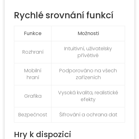
Rychlé srovnání funkcí
Funkce
Možnosti
Intuitivní, uživatelsky
Rozhraní
přívětivé
Mobilní
Podporováno na všech
hraní
zařízeních
Vysoká kvalita, realistické
Grafika
efekty
Bezpečnost
Šifrování a ochrana dat
Hry k dispozici