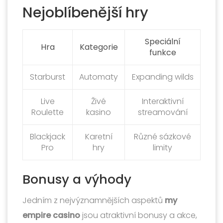
Nejoblíbenější hry
Speciální
Hra
Kategorie
funkce
Starburst
Automaty
Expanding wilds
Live
Živé
Interaktivní
Roulette
kasino
streamování
Blackjack
Karetní
Různé sázkové
Pro
hry
limity
Bonusy a výhody
Jedním z nejvýznamnějších aspektů
my
empire casino
jsou atraktivní bonusy a akce,