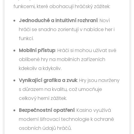
funkcemi, které obohacují hráčský zážitek:
Jednoduché a intuitivní rozhraní
: Noví
hráči se snadno zorientují v nabídce her i
funkcí.
Mobilní přístup
: Hráči si mohou užívat své
oblíbené hry na mobilních zařízeních
kdekoliv a kdykoliv.
Vynikající grafika a zvuk
: Hry jsou navrženy
s důrazem na kvalitu, což umocňuje
celkový herní zážitek.
Bezpečnostní opatření
: Kasino využívá
moderní šifrovací technologie k ochraně
osobních údajů hráčů.