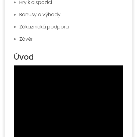
Hry k dispozici
Bonusy a výhody
Zákaznická podpora
Závěr
Úvod