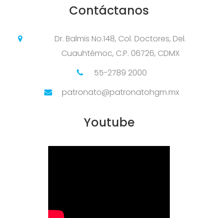
Contáctanos
Dr. Balmis No.148, Col. Doctores, Del.
Cuauhtémoc, C.P. 06726, CDMX
55-2789 2000
patronato@patronatohgm.mx
Youtube