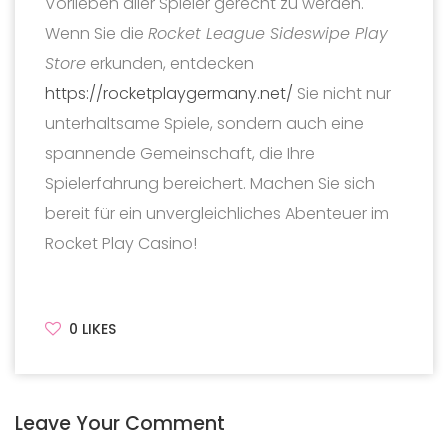
Vorlieben aller Spieler gerecht zu werden.
Wenn Sie die
Rocket League Sideswipe Play
Store
erkunden, entdecken
https://rocketplaygermany.net/
Sie nicht nur
unterhaltsame Spiele, sondern auch eine
spannende Gemeinschaft, die Ihre
Spielerfahrung bereichert. Machen Sie sich
bereit für ein unvergleichliches Abenteuer im
Rocket Play Casino!
0
LIKES
Leave Your Comment