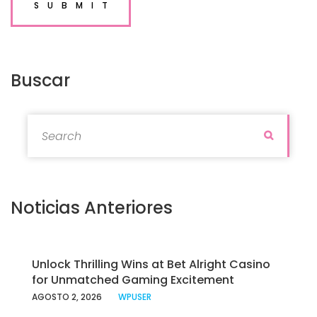
SUBMIT
Buscar
Search for:
Search
Noticias Anteriores
Unlock Thrilling Wins at Bet Alright Casino
for Unmatched Gaming Excitement
AGOSTO 2, 2026
WPUSER