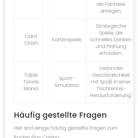
die Fantasie
anregen.
Strategische
Spiele, die
Card
Kartenspiele
schnelles Denken
Clash
und Planung
erfordern.
Verbindet
Table
Geschicklichkeit
Sport-
Tennis
mit Spaß in einer
Simulation
Mania
Tischtennis-
Herausforderung.
Häufig gestellte Fragen
Hier sind einige häufig gestellte Fragen zum
Rocket Play Casino: