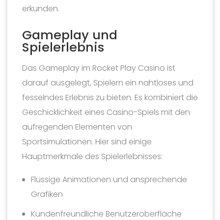
erkunden.
Gameplay und
Spielerlebnis
Das Gameplay im Rocket Play Casino ist
darauf ausgelegt, Spielern ein nahtloses und
fesselndes Erlebnis zu bieten. Es kombiniert die
Geschicklichkeit eines Casino-Spiels mit den
aufregenden Elementen von
Sportsimulationen. Hier sind einige
Hauptmerkmale des Spielerlebnisses:
Flüssige Animationen und ansprechende
Grafiken
Kundenfreundliche Benutzeroberfläche