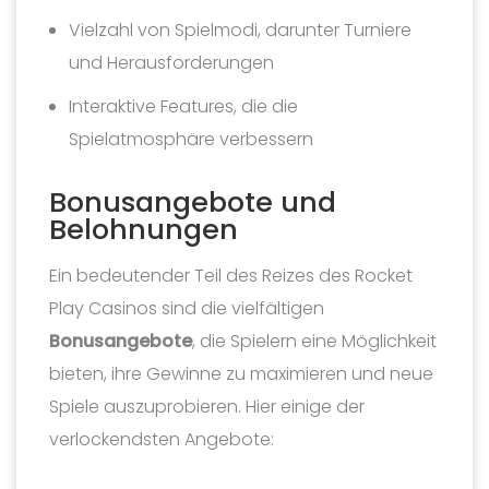
Vielzahl von Spielmodi, darunter Turniere
und Herausforderungen
Interaktive Features, die die
Spielatmosphäre verbessern
Bonusangebote und
Belohnungen
Ein bedeutender Teil des Reizes des Rocket
Play Casinos sind die vielfältigen
Bonusangebote
, die Spielern eine Möglichkeit
bieten, ihre Gewinne zu maximieren und neue
Spiele auszuprobieren. Hier einige der
verlockendsten Angebote: