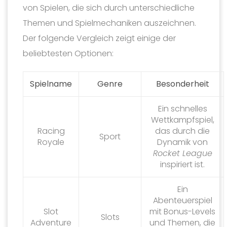
von Spielen, die sich durch unterschiedliche
Themen und Spielmechaniken auszeichnen.
Der folgende Vergleich zeigt einige der
beliebtesten Optionen:
Spielname
Genre
Besonderheit
Ein schnelles
Wettkampfspiel,
Racing
das durch die
Sport
Royale
Dynamik von
Rocket League
inspiriert ist.
Ein
Abenteuerspiel
Slot
mit Bonus-Levels
Slots
Adventure
und Themen, die