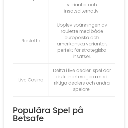
varianter och
insatsalternativ.
Upplev spänningen av
roulette med både
europeiska och
Roulette
amerikanska varianter,
perfekt för strategiska
insatser.
Delta i live dealer-spel där
du kan interagera med
Live Casino
riktiga dealers och andra
spelare.
Populära Spel på
Betsafe