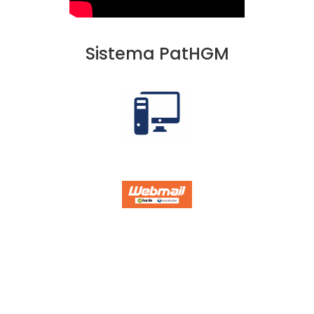
Sistema PatHGM