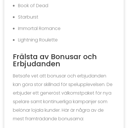
Book of Dead
Starburst
Immortal Romance
Lightning Roulette
Frälsta av Bonusar och
Erbjudanden
Betsafe vet att bonusar och erbjudanden
kan göra stor skillnad för spelupplevelsen. De
erbjuder ett generöst välkomstpaket för nya
spelare samt kontinuerliga kampanjer som
belönar lojala kunder. Här är några av de
mest framträdande bonusarna: