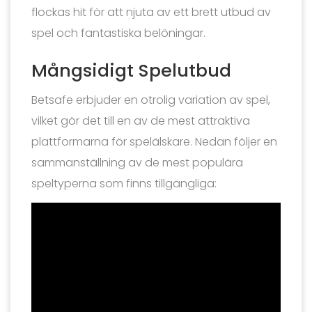
flockas hit för att njuta av ett brett utbud av
spel och fantastiska belöningar.
Mångsidigt Spelutbud
Betsafe erbjuder en otrolig variation av spel,
vilket gör det till en av de mest attraktiva
plattformarna för spelälskare. Nedan följer en
sammanställning av de mest populära
speltyperna som finns tillgängliga: