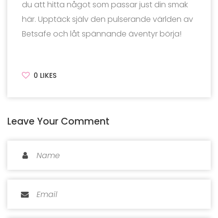
du att hitta något som passar just din smak
här. Upptäck själv den pulserande världen av
Betsafe och låt spännande äventyr börja!
0
LIKES
Leave Your Comment