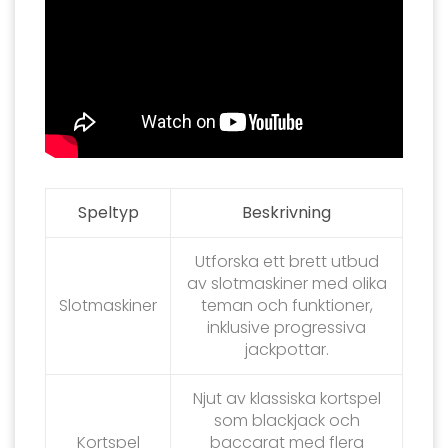
Speltyp
Beskrivning
Utforska ett brett utbud
av slotmaskiner med olika
Slotmaskiner
teman och funktioner,
inklusive progressiva
jackpottar.
Njut av klassiska kortspel
som blackjack och
Kortspel
baccarat med flera