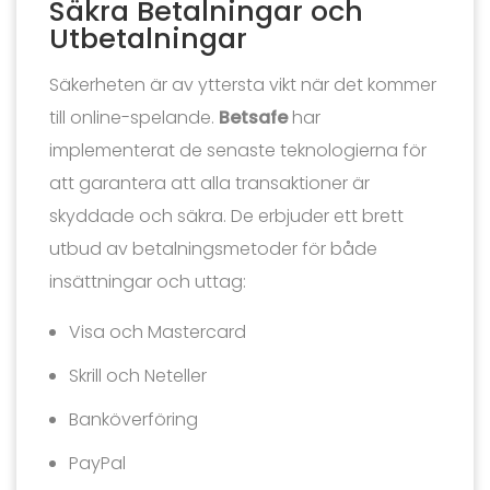
Säkra Betalningar och
Utbetalningar
Säkerheten är av yttersta vikt när det kommer
till online-spelande.
Betsafe
har
implementerat de senaste teknologierna för
att garantera att alla transaktioner är
skyddade och säkra. De erbjuder ett brett
utbud av betalningsmetoder för både
insättningar och uttag:
Visa och Mastercard
Skrill och Neteller
Banköverföring
PayPal