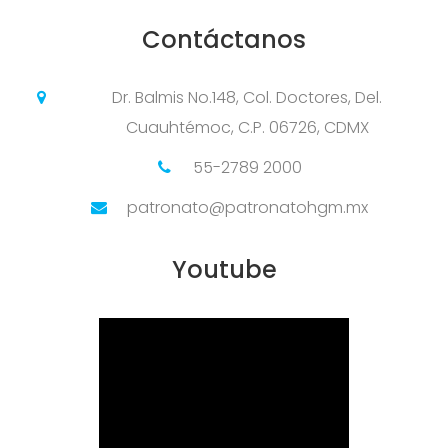
Contáctanos
Dr. Balmis No.148, Col. Doctores, Del.
Cuauhtémoc, C.P. 06726, CDMX
55-2789 2000
patronato@patronatohgm.mx
Youtube