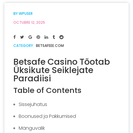
BY
WPUSER
OCTUBRE 12, 2025
CATEGORY:
BETSAFEEE.COM
Betsafe Casino Tõotab
Üksikute Seiklejate
Paradiisi
Table of Contents
Sissejuhatus
Boonused ja Pakkumised
Mänguvalik