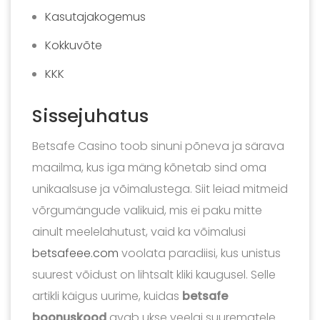
Kasutajakogemus
Kokkuvõte
KKK
Sissejuhatus
Betsafe Casino toob sinuni põneva ja särava
maailma, kus iga mäng kõnetab sind oma
unikaalsuse ja võimalustega. Siit leiad mitmeid
võrgumängude valikuid, mis ei paku mitte
ainult meelelahutust, vaid ka võimalusi
betsafeee.com
voolata paradiisi, kus unistus
suurest võidust on lihtsalt kliki kaugusel. Selle
artikli käigus uurime, kuidas
betsafe
boonuskood
avab ukse veelgi suurematele