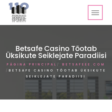
Betsafe Casino Tõotab
Üksikute Seiklejate Paradiisi
PÁGINA PRINCIPAL
BETSAFEEE.COM
BETSAFE CASINO TÕOTAB ÜKSIKUTE
SEIKLEJATE PARADIISI