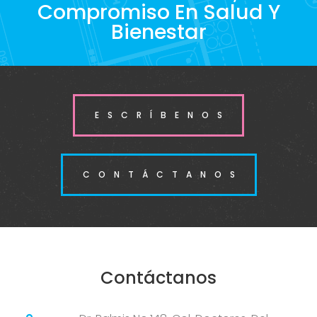
Compromiso En Salud Y
Bienestar
ESCRÍBENOS
CONTÁCTANOS
Contáctanos