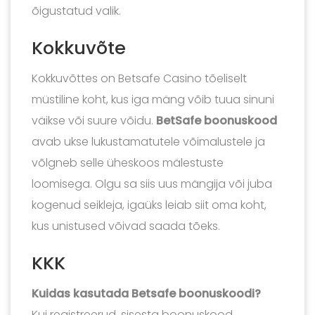
õigustatud valik.
Kokkuvõte
Kokkuvõttes on Betsafe Casino tõeliselt
müstiline koht, kus iga mäng võib tuua sinuni
väikse või suure võidu.
BetSafe boonuskood
avab ukse lukustamatutele võimalustele ja
võlgneb selle üheskoos mälestuste
loomisega. Olgu sa siis uus mängija või juba
kogenud seikleja, igaüks leiab siit oma koht,
kus unistused võivad saada tõeks.
KKK
Kuidas kasutada Betsafe boonuskoodi?
Kui registreerud, sisesta boonuskood