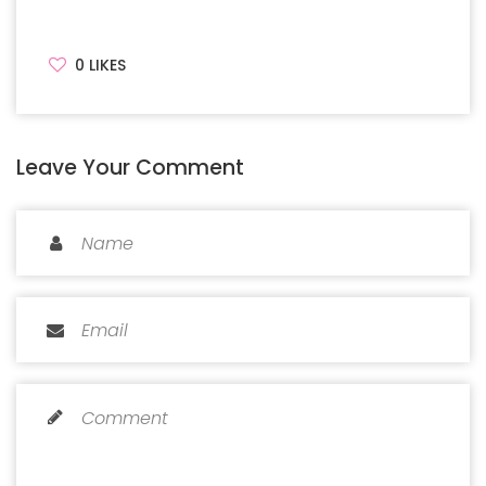
0
LIKES
Leave Your Comment