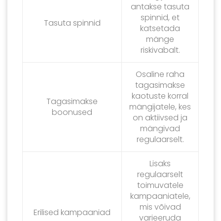
antakse tasuta
spinnid, et
Tasuta spinnid
katsetada
mänge
riskivabalt.
Osaline raha
tagasimakse
kaotuste korral
Tagasimakse
mängijatele, kes
boonused
on aktiivsed ja
mängivad
regulaarselt.
Lisaks
regulaarselt
toimuvatele
kampaaniatele,
mis võivad
Erilised kampaaniad
varieeruda