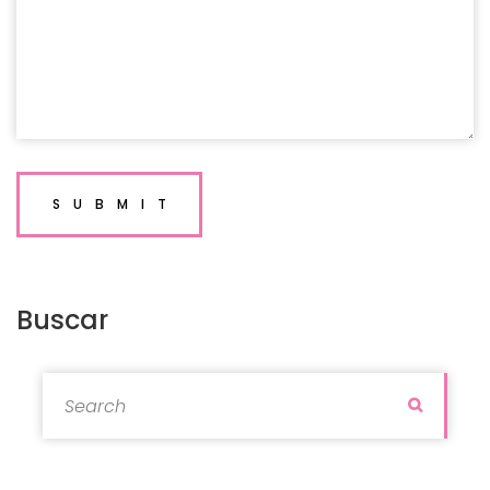
SUBMIT
Buscar
Search for:
Search