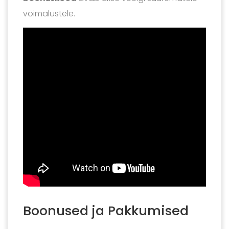
võimalustele.
Boonused ja Pakkumised