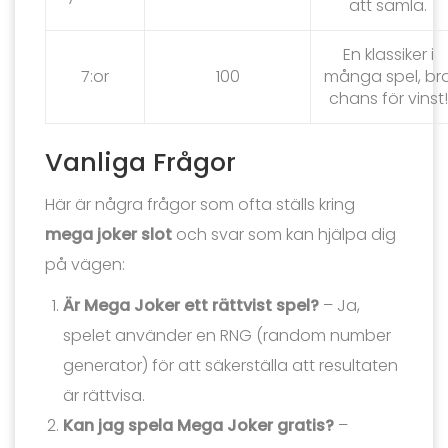
att samla.
En klassiker i
7:or
100
många spel, br
chans för vinst!
Vanliga Frågor
Här är några frågor som ofta ställs kring
mega joker slot
och svar som kan hjälpa dig
på vägen:
Är Mega Joker ett rättvist spel?
– Ja,
spelet använder en RNG (random number
generator) för att säkerställa att resultaten
är rättvisa.
Kan jag spela Mega Joker gratis?
–