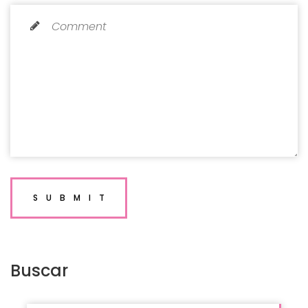
SUBMIT
Buscar