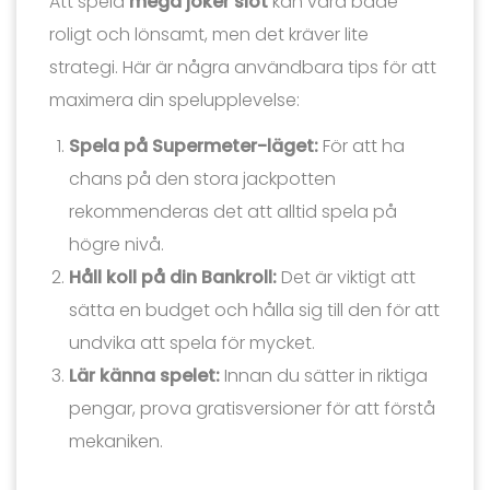
Att spela
mega joker slot
kan vara både
roligt och lönsamt, men det kräver lite
strategi. Här är några användbara tips för att
maximera din spelupplevelse:
Spela på Supermeter-läget:
För att ha
chans på den stora jackpotten
rekommenderas det att alltid spela på
högre nivå.
Håll koll på din Bankroll:
Det är viktigt att
sätta en budget och hålla sig till den för att
undvika att spela för mycket.
Lär känna spelet:
Innan du sätter in riktiga
pengar, prova gratisversioner för att förstå
mekaniken.