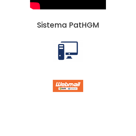
Sistema PatHGM