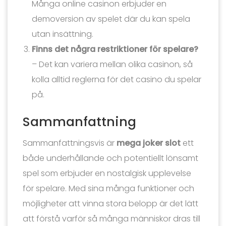
Många online casinon erbjuder en
demoversion av spelet där du kan spela
utan insättning.
Finns det några restriktioner för spelare?
– Det kan variera mellan olika casinon, så
kolla alltid reglerna för det casino du spelar
på.
Sammanfattning
Sammanfattningsvis är
mega joker slot
ett
både underhållande och potentiellt lönsamt
spel som erbjuder en nostalgisk upplevelse
för spelare. Med sina många funktioner och
möjligheter att vinna stora belopp är det lätt
att förstå varför så många människor dras till