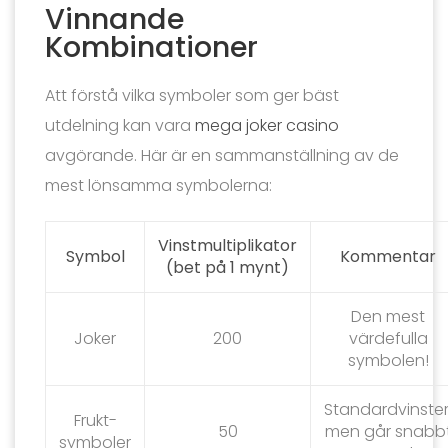
Vinnande
Kombinationer
Att förstå vilka symboler som ger bäst
utdelning kan vara
mega joker casino
avgörande. Här är en sammanställning av de
mest lönsamma symbolerna:
Vinstmultiplikator
Symbol
Kommentar
(bet på 1 mynt)
Den mest
Joker
200
värdefulla
symbolen!
Standardvinster
Frukt-
50
men går snabb
symboler