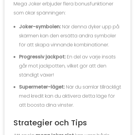
Mega Joker erbjuder flera bonusfunktioner
som ökar spänningen:
Joker-symbolen:
När denna dyker upp på
skärmen kan den ersätta andra symboler
för att skapa vinnande kombinationer.
Progressiv jackpot:
En del av varje insats
går mot jackpotten, vilket gör att den
ständigt växer!
Supermeter-läget:
När du samlar tillräckligt
med kredit kan du aktivera detta läge för
att boosta dina vinster.
Strategier och Tips