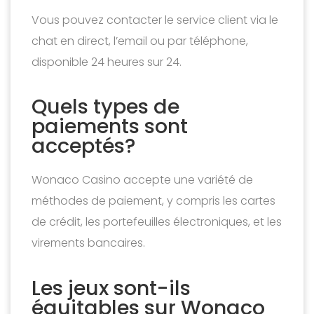
Vous pouvez contacter le service client via le
chat en direct, l’email ou par téléphone,
disponible 24 heures sur 24.
Quels types de
paiements sont
acceptés?
Wonaco Casino accepte une variété de
méthodes de paiement, y compris les cartes
de crédit, les portefeuilles électroniques, et les
virements bancaires.
Les jeux sont-ils
équitables sur Wonaco