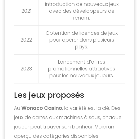
Introduction de nouveaux jeux
2021
avec des développeurs de
renom.
Obtention de licences de jeux
2022
pour opérer dans plusieurs
pays.
Lancement d’offres
2023
promotionnelles attractives
pour les nouveaux joueurs.
Les jeux proposés
Au
Wonaco Casino
, la variété est la clé. Des
jeux de cartes aux machines à sous, chaque
joueur peut trouver son bonheur. Voici un
aperçu des catégories disponibles :