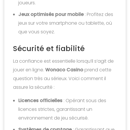
joueurs.
Jeux optimisés pour mobile
: Profitez des
jeux sur votre smartphone ou tablette, où
que vous soyez.
Sécurité et fiabilité
La confiance est essentielle lorsqu’il s’agit de
jouer en ligne.
Wonaco Casino
prend cette
question très au sérieux. Voici comment il
assure la sécurité :
Licences officielles
: Opérant sous des
licences strictes, garantissant un
environnement de jeu sécurisé.
Systèmes de cryptage
: Garantissant que