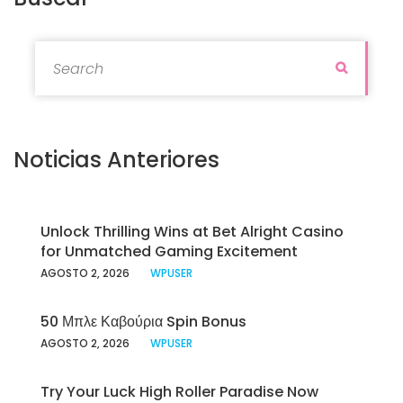
Search for:
Search
Noticias Anteriores
Unlock Thrilling Wins at Bet Alright Casino
for Unmatched Gaming Excitement
AGOSTO 2, 2026
WPUSER
50 Μπλε Καβούρια Spin Bonus
AGOSTO 2, 2026
WPUSER
Try Your Luck High Roller Paradise Now