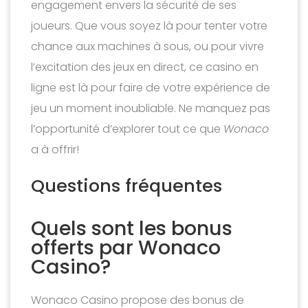
engagement envers la sécurité de ses
joueurs. Que vous soyez là pour tenter votre
chance aux machines à sous, ou pour vivre
l’excitation des jeux en direct, ce casino en
ligne est là pour faire de votre expérience de
jeu un moment inoubliable. Ne manquez pas
l’opportunité d’explorer tout ce que
Wonaco
a à offrir!
Questions fréquentes
Quels sont les bonus
offerts par Wonaco
Casino?
Wonaco Casino propose des bonus de