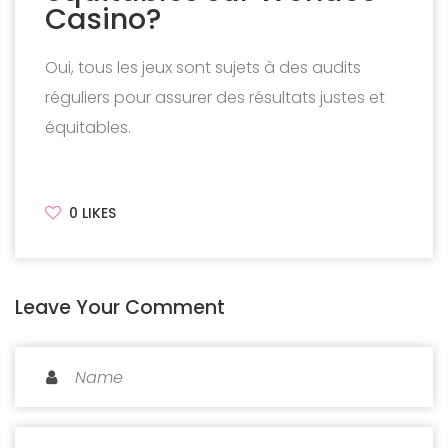
Casino?
Oui, tous les jeux sont sujets à des audits
réguliers pour assurer des résultats justes et
équitables.
0
LIKES
Leave Your Comment