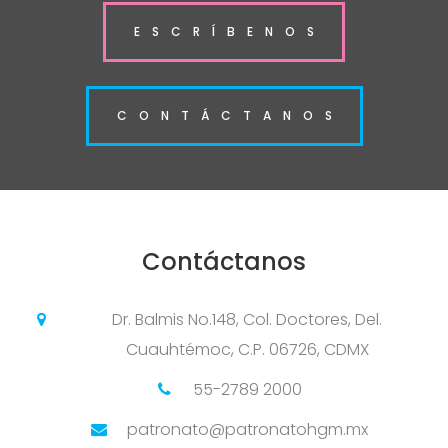
ESCRÍBENOS
CONTÁCTANOS
Contáctanos
Dr. Balmis No.148, Col. Doctores, Del.
Cuauhtémoc, C.P. 06726, CDMX
55-2789 2000
patronato@patronatohgm.mx