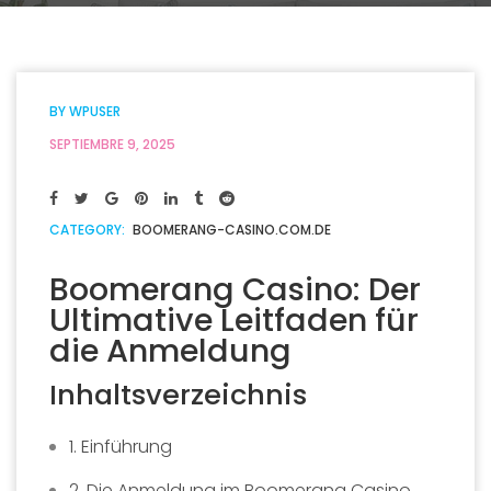
BY
WPUSER
SEPTIEMBRE 9, 2025
CATEGORY:
BOOMERANG-CASINO.COM.DE
Boomerang Casino: Der
Ultimative Leitfaden für
die Anmeldung
Inhaltsverzeichnis
1. Einführung
2. Die Anmeldung im Boomerang Casino