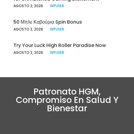
AGOSTO 2, 2026
WPUSER
50 Μπλε Καβούρια Spin Bonus
AGOSTO 2, 2026
WPUSER
Try Your Luck High Roller Paradise Now
AGOSTO 2, 2026
WPUSER
Patronato HGM,
Compromiso En Salud Y
Bienestar