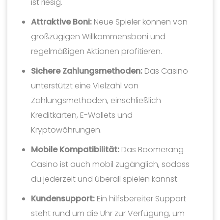
ist riesig.
Attraktive Boni:
Neue Spieler können von
großzügigen Willkommensboni und
regelmäßigen Aktionen profitieren.
Sichere Zahlungsmethoden:
Das Casino
unterstützt eine Vielzahl von
Zahlungsmethoden, einschließlich
Kreditkarten, E-Wallets und
Kryptowährungen.
Mobile Kompatibilität:
Das Boomerang
Casino ist auch mobil zugänglich, sodass
du jederzeit und überall spielen kannst.
Kundensupport:
Ein hilfsbereiter Support
steht rund um die Uhr zur Verfügung, um