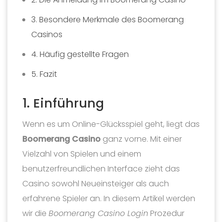
3. Besondere Merkmale des Boomerang
Casinos
4. Häufig gestellte Fragen
5. Fazit
1. Einführung
Wenn es um Online-Glücksspiel geht, liegt das
Boomerang Casino
ganz vorne. Mit einer
Vielzahl von Spielen und einem
benutzerfreundlichen Interface zieht das
Casino sowohl Neueinsteiger als auch
erfahrene Spieler an. In diesem Artikel werden
wir die
Boomerang Casino Login
Prozedur