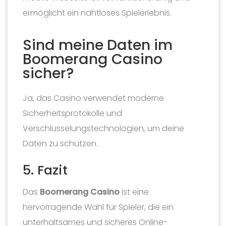
ermöglicht ein nahtloses Spielerlebnis.
Sind meine Daten im
Boomerang Casino
sicher?
Ja, das Casino verwendet moderne
Sicherheitsprotokolle und
Verschlüsselungstechnologien, um deine
Daten zu schützen.
5. Fazit
Das
Boomerang Casino
ist eine
hervorragende Wahl für Spieler, die ein
unterhaltsames und sicheres Online-