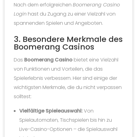
Nach dem erfolgreichen
Boomerang Casino
Login
hast du Zugang zu einer Vielzahl von
spannenden Spielen und Angeboten.
3. Besondere Merkmale des
Boomerang Casinos
Das
Boomerang Casino
bietet eine Vielzahl
von Funktionen und Vorteilen, die das
Spielerlebnis verbessern. Hier sind einige der
wichtigsten Merkmale, die du nicht verpassen
solltest:
Vielfältige Spieleauswahl:
Von
Spielautomaten, Tischspielen bis hin zu
Live-Casino-Optionen – die Spielauswahl