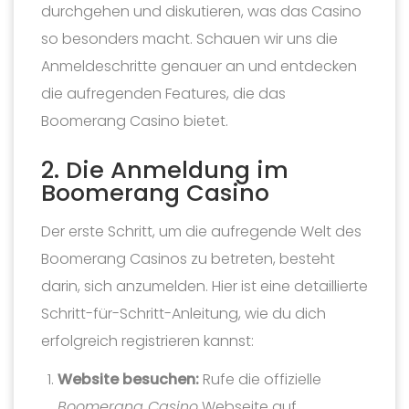
durchgehen und diskutieren, was das Casino
so besonders macht. Schauen wir uns die
Anmeldeschritte genauer an und entdecken
die aufregenden Features, die das
Boomerang Casino bietet.
2. Die Anmeldung im
Boomerang Casino
Der erste Schritt, um die aufregende Welt des
Boomerang Casinos zu betreten, besteht
darin, sich anzumelden. Hier ist eine detaillierte
Schritt-für-Schritt-Anleitung, wie du dich
erfolgreich registrieren kannst:
Website besuchen:
Rufe die offizielle
Boomerang Casino
Webseite auf.