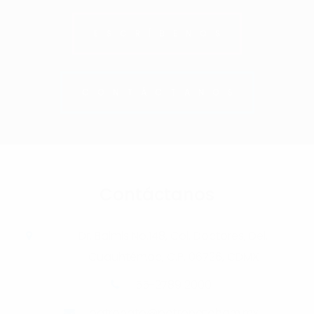
ESCRÍBENOS
CONTÁCTANOS
Contáctanos
Dr. Balmis No.148, Col. Doctores, Del.
Cuauhtémoc, C.P. 06726, CDMX
55-2789 2000
patronato@patronatohgm.mx