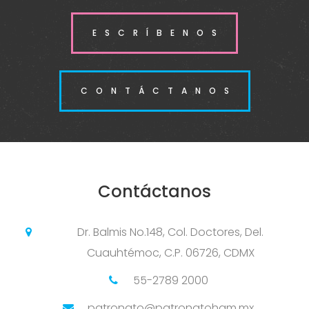
ESCRÍBENOS
CONTÁCTANOS
Contáctanos
Dr. Balmis No.148, Col. Doctores, Del.
Cuauhtémoc, C.P. 06726, CDMX
55-2789 2000
patronato@patronatohgm.mx