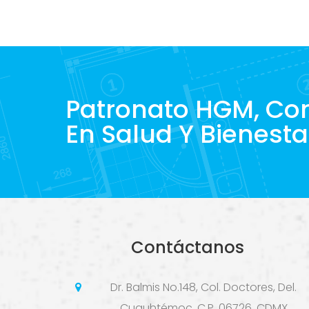
Patronato HGM, C
En Salud Y Bienesta
Contáctanos
Dr. Balmis No.148, Col. Doctores, Del.
Cuauhtémoc, C.P. 06726, CDMX