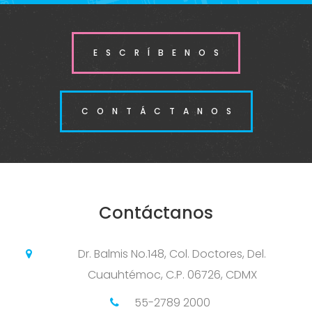
ESCRÍBENOS
CONTÁCTANOS
Contáctanos
Dr. Balmis No.148, Col. Doctores, Del.
Cuauhtémoc, C.P. 06726, CDMX
55-2789 2000