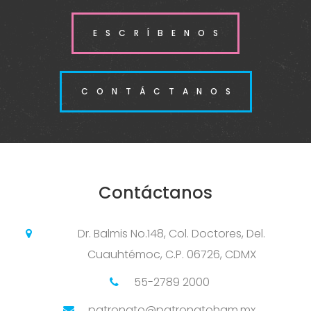
ESCRÍBENOS
CONTÁCTANOS
Contáctanos
Dr. Balmis No.148, Col. Doctores, Del.
Cuauhtémoc, C.P. 06726, CDMX
55-2789 2000
patronato@patronatohgm.mx