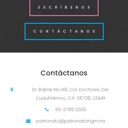
ESCRÍBENOS
CONTÁCTANOS
Contáctanos
Dr. Balmis No.148, Col. Doctores, Del.
Cuauhtémoc, C.P. 06726, CDMX
55-2789 2000
patronato@patronatohgm.mx