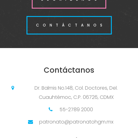
CONTÁCTANOS
Contáctanos
Dr. Balmis No.148, Col. Doctores, Del.
Cuauhtémoc, C.P. 06726, CDMX
55-2789 2000
patronato@patronatohgm.mx