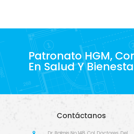
Patronato HGM, C
En Salud Y Bienesta
Contáctanos
Dr. Balmis No.148, Col. Doctores, Del.