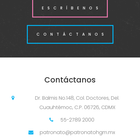
ESCRÍBENOS
CONTÁCTANOS
Contáctanos
Dr. Balmis No.148, Col. Doctores, Del.
Cuauhtémoc, C.P. 06726, CDMX
55-2789 2000
patronato@patronatohgm.mx