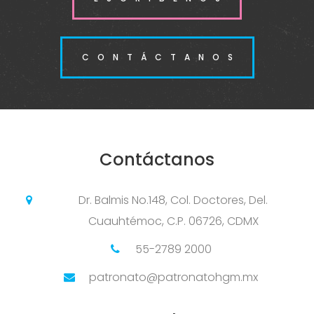
CONTÁCTANOS
Contáctanos
Dr. Balmis No.148, Col. Doctores, Del.
Cuauhtémoc, C.P. 06726, CDMX
55-2789 2000
patronato@patronatohgm.mx