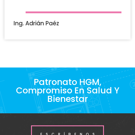
Ing. Adrián Paéz
Patronato HGM,
Compromiso En Salud Y
Bienestar
ESCRÍBENOS